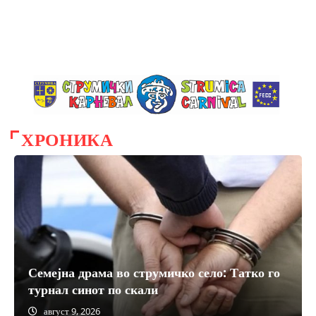
ХРОНИКА
Семејна драма во струмичко село: Татко го
турнал синот по скали
август 9, 2026
август 5, 2026