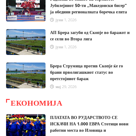
Јубилејниот 50-ти „Македонски бисер“
ја обедини регионалната боречка елита
јуни 1, 2026
АП Брера загуби од Скопје во баражот и
се сели во Втора лига
јуни 1, 2026
Брера Струмица против Скопје ќе го
брани прволигашкиот статус во
претстојниот бараж
мај 29, 2026
јули 29, 2026
ЕКОНОМИЈА
ПЛАТАТА ВО РУДАРСТВОТО СЕ
ИСКАЧИ НА 1.000 ЕВРА Стотици нови
работни места во Иловица и