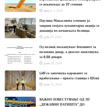
се искачуваат до 37 степени
август 3, 2026
Паулина Маказлиева успешно ја
заврши својата хуманитарна акција со
донација во кочанската болница
јули 28, 2026
Од полноќ поскапуваат бензините за
половина денар, а дизелот поевтинува
за 0,50 денари
јуни 29, 2026
Lidl го започнува караванот за
вработување – првата станица е Штип
јуни 15, 2026
ВАЖНО ИЗВЕСТУВАЊЕ ОД ЈП
„ДРЖАВНИ ПАТИШТА“ ДО