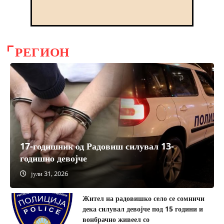
РЕГИОН
17-годишник од Радовиш силувал 13-
годишно девојче
јули 24, 2026
јули 31, 2026
Жител на радовишко село се сомничи
дека силувал девојче под 15 години и
вонбрачно живеел со