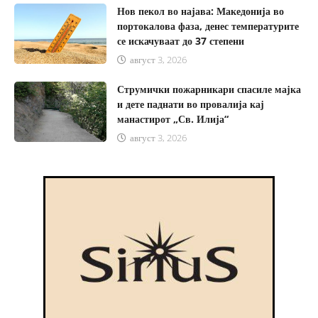
Нов пекол во најава: Македонија во
портокалова фаза, денес температурите
се искачуваат до 37 степени
август 3, 2026
Струмички пожарникари спасиле мајка
и дете паднати во провалија кај
манастирот „Св. Илија“
август 3, 2026