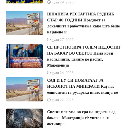
јули 29, 2026
ШПАНИЈА РЕСТАРТИРА РУДНИК
СТАР 40 ГОДИНИ Предност за
локалните вработувања како што беше
најавено и
јули 27, 2026
СЕ ПРОГНОЗИРА ГОЛЕМ НЕДОСТИГ
НА БАКАР ВО СВЕТОТ Нема нови
наоѓалишта, цените ќе растат,
Македонија
јули 24, 2026
САД И ЕУ СИ ПОМАГААТ ЗА
ИСКОПОТ НА МИНЕРАЛИ Кај нас
единствената рударска инвестиција во
јули 22, 2026
Светот влегува во ера на недостиг од
бакар – Македонија сè уште не ги
активира