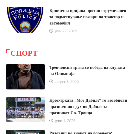
Кривична пријава против струмичанец
за подметнување пожари на трактор и
автомобил
јули 27, 2026
август 3, 2026
СПОРТ
Тренчовски тргна со победа на клупата
на Олимпија
август 3, 2026
Крос-трката „Мое Дабиле“ го возобнови
празничниот дух во Дабиле за
празникот Св. Троица
јуни 1, 2026
Радовиш во знакот на борењето: