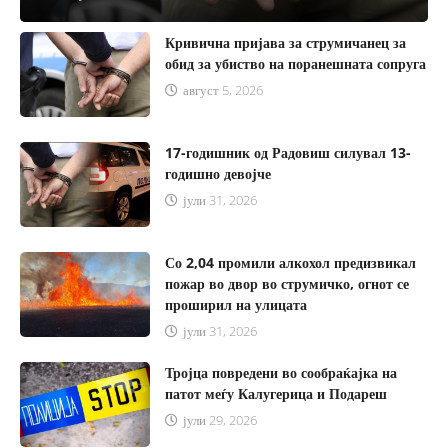
Кривична пријава за струмичанец за
обид за убиство на поранешната сопруга
август 5, 2026
17-годишник од Радовиш силувал 13-
годишно девојче
јули 31, 2026
Со 2,04 промили алкохол предизвикал
пожар во двор во струмичко, огнот се
проширил на улицата
јули 31, 2026
Тројца повредени во сообраќајка на
патот меѓу Калугерица и Подареш
јули 29, 2026