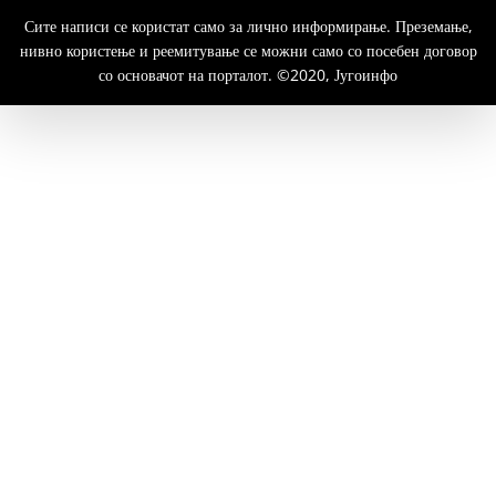
Сите написи се користат само за лично информирање. Преземање,
нивно користење и реемитување се можни само со посебен договор
со основачот на порталот. ©2020, Југоинфо