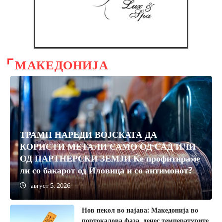
МАКЕДОНИЈА
ТРАМП НАРЕДИ ВОЈСКАТА ДА
КОРИСТИ МЕТАЛИ САМО ОД САД ИЛИ
ОД ПАРТНЕРСКИ ЗЕМЈИ Ќе профитираме
ли со бакарот од Иловица и со антимонот?
август 5, 2026
август 3, 2026
Нов пекол во најава: Македонија во
портокалова фаза, денес температурите