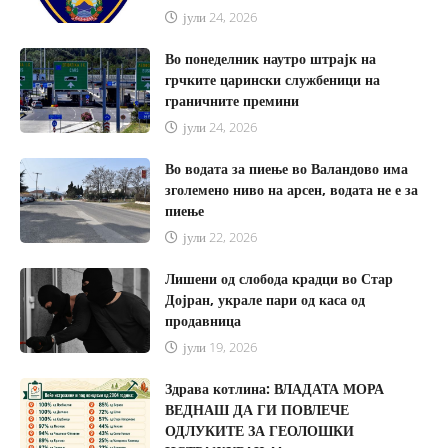
јули 24, 2026
Во понеделник наутро штрајк на
грчките царински службеници на
граничните премини
јули 24, 2026
Во водата за пиење во Валандово има
зголемено ниво на арсен, водата не е за
пиење
јули 22, 2026
Лишени од слобода крадци во Стар
Дојран, украле пари од каса од
продавница
јули 19, 2026
Здрава котлина: ВЛАДАТА МОРА
ВЕДНАШ ДА ГИ ПОВЛЕЧЕ
ОДЛУКИТЕ ЗА ГЕОЛОШКИ