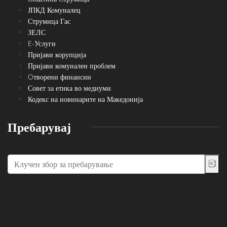
ЈПКД Комуналец
Струмица Гас
ЗЕЛС
E-Услуги
Пријави корупција
Пријави комунален проблем
Oтворени финансии
Совет за етика во медиуми
Кодекс на новинарите на Македонија
Пребарувај