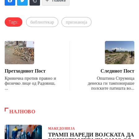
Повеќе
Tags:
библиотекар
признанија
Претходниот Пост
Следниот Пост
Кривична против правно и
Општина Струмица
физичко лице од Радовиш,
денеска ги тампонираше
…
полските патишта во…
НАЈНОВО
МАКЕДОНИЈА
ТРАМП НАРЕДИ ВОЈСКАТА ДА