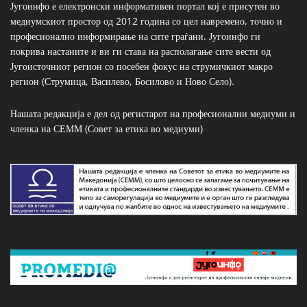
Југоинфо е електронски информативен портал кој е присутен во
медиумскиот простор од 2012 година со цел навремено, точно и
професионално информирање на сите граѓани. Југоинфо ги
покрива настаните и ви ги става на располагање сите вести од
Југоисточниот регион со посебен фокус на струмичкиот макро
регион (Струмица, Василево, Босилово и Ново Село).
Нашата редакција е дел од регистарот на професионални медиуми и
членка на СЕММ (Совет за етика во медиуми)