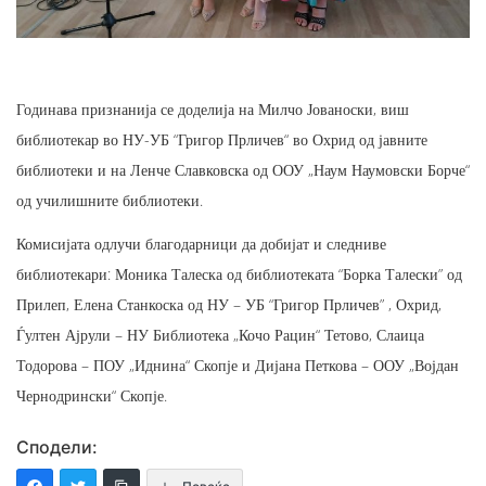
Годинава признанија се доделија на Милчо Јованоски, виш
библиотекар во НУ-УБ “Григор Прличев“ во Охрид од јавните
библиотеки и на Ленче Славковска од ООУ „Наум Наумовски Борче“
од училишните библиотеки.
Комисијата одлучи благодарници да добијат и следниве
библиотекари: Моника Талеска од библиотеката “Борка Талески” од
Прилеп, Елена Станкоска од НУ – УБ “Григор Прличев” , Охрид,
Ѓултен Ајрули – НУ Библиотека „Кочо Рацин“ Тетово, Слаица
Тодорова – ПОУ „Иднина“ Скопје и Дијана Петкова – ООУ „Војдан
Чернодрински“ Скопје.
Сподели: