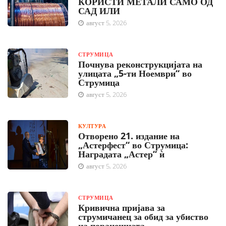
КОРИСТИ МЕТАЛИ САМО ОД
САД ИЛИ
август 5, 2026
СТРУМИЦА
Почнува реконструкцијата на
улицата „5-ти Ноември“ во
Струмица
август 5, 2026
КУЛТУРА
Отворено 21. издание на
„Астерфест“ во Струмица:
Наградата „Астер“ ѝ
август 5, 2026
СТРУМИЦА
Кривична пријава за
струмичанец за обид за убиство
на поранешната