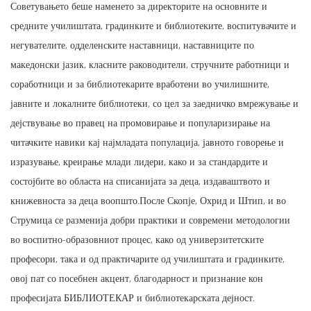
Советувањето беше наменето за директорите на основните и
средните училиштата, градинките и библиотеките, воспитувачите и
негувателите, одделенските наставници, наставниците по
македонски јазик, класните раководители, стручните работници и
соработници и за библиотекарите вработени во училишните,
јавните и локалните библиотеки, со цел за заедничко вмрежување и
дејствување во правец на промовирање и популаризирање на
читачките навики кај најмладата популација, јавното говорење и
изразување, креирање млади лидери, како и за стандардите и
состојбите во областа на списанијата за деца, издаваштвото и
книжевноста за деца воопшто.После Скопје, Охрид и Штип, и во
Струмица се разменија добри практики и современи методологии
во воспитно-образовниот процес, како од универзитетските
професори, така и од практичарите од училиштата и градинките,
овој пат со посебнен акцент, благодарност и признание кон
професијата БИБЛИОТЕКАР и библиотекарската дејност.