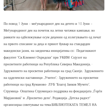
По повод 1 Јуни – меѓународниот ден на детето и 10 Јуни –
Меѓународниот ден на почеток на летни читачки кампањи, во
рамките на одбележување осум децении од излегувањето од печат
на првото списание за деца и првиот буквар на стандарден
македонски јазик, на заедничка иницијатива со:- Педагошкиот
факултет “Св.Климент Охридски” при УКИМ· Сојузот на
просветните работници на Република Северна Македонија, ·
Здружението на просветни работници на град Скопје,· Здружението
на одделенски наставници „Учител“,· Здружението на просветни
работници на град Куманово- ЛУБ “Благој Јанков Мучето”,
Струмица- Општина Струмицасо поддршка на фондацијата „Ѓорѓи
Марјановиќ“ и „Просветно дело“, Редакција „Детска радост“
организираа советување на тема:БИБЛИОТЕКАТА ТЕМЕЛ НА