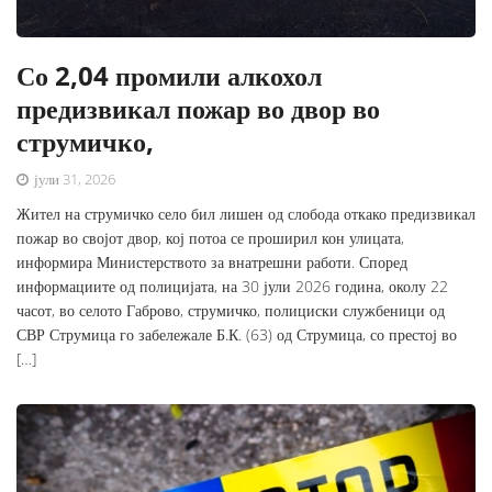
Со 2,04 промили алкохол
предизвикал пожар во двор во
струмичко,
јули 31, 2026
Жител на струмичко село бил лишен од слобода откако предизвикал
пожар во својот двор, кој потоа се проширил кон улицата,
информира Министерството за внатрешни работи. Според
информациите од полицијата, на 30 јули 2026 година, околу 22
часот, во селото Габрово, струмичко, полициски службеници од
СВР Струмица го забележале Б.К. (63) од Струмица, со престој во
[…]