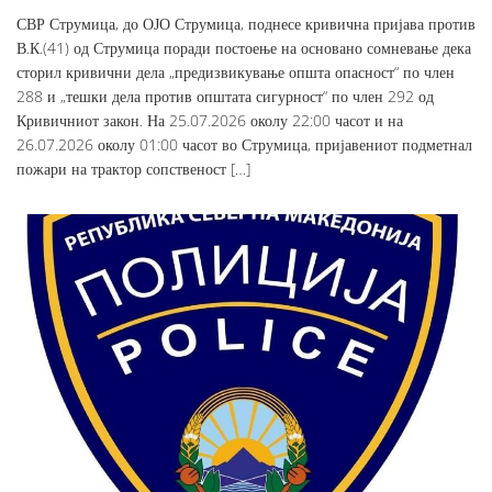
СВР Струмица, до ОЈО Струмица, поднесе кривична пријава против
В.К.(41) од Струмица поради постоење на основано сомневање дека
сторил кривични дела „предизвикување општа опасност“ по член
288 и „тешки дела против општата сигурност“ по член 292 од
Кривичниот закон. На 25.07.2026 околу 22:00 часот и на
26.07.2026 околу 01:00 часот во Струмица, пријавениот подметнал
пожари на трактор сопственост […]