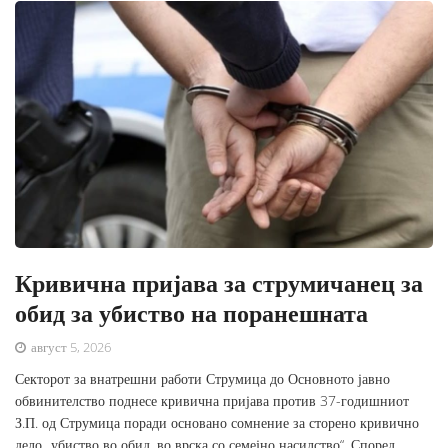
Кривична пријава за струмичанец за
обид за убиство на поранешната
август 5, 2026
Секторот за внатрешни работи Струмица до Основното јавно
обвинителство поднесе кривична пријава против 37-годишниот
З.П. од Струмица поради основано сомнение за сторено кривично
дело „убиство во обид, во врска со семејно насилство“. Според