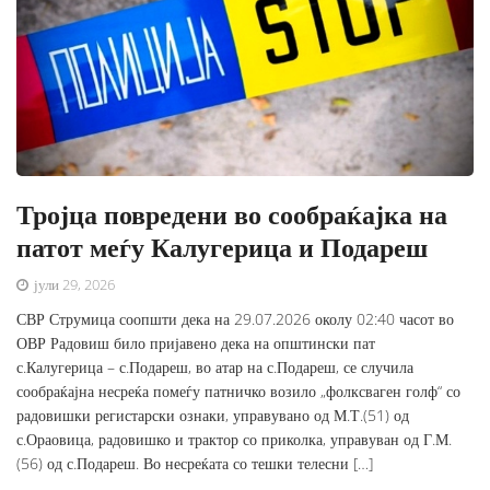
Тројца повредени во сообраќајка на
патот меѓу Калугерица и Подареш
јули 29, 2026
СВР Струмица соопшти дека на 29.07.2026 околу 02:40 часот во
ОВР Радовиш било пријавено дека на општински пат
с.Калугерица – с.Подареш, во атар на с.Подареш, се случила
сообраќајна несреќа помеѓу патничко возило „фолксваген голф“ со
радовишки регистарски ознаки, управувано од М.Т.(51) од
с.Ораовица, радовишко и трактор со приколка, управуван од Г.М.
(56) од с.Подареш. Во несреќата со тешки телесни […]