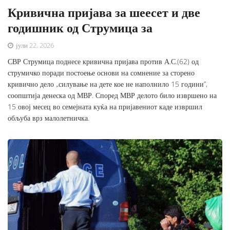
Кривична пријава за шеесет и две
годишник од Струмица за
јули 22, 2026
СВР Струмица поднесе кривична пријава против А.С.(62) од
струмичко поради постоење основи на сомнение за сторено
кривично дело „силување на дете кое не наполнило 15 години’’,
соопштија денеска од МВР. Според МВР делото било извршено на
15 овој месец во семејната куќа на пријавениот каде извршил
обљуба врз малолетничка.