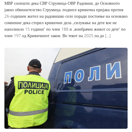
МВР соопшти дека СВР Струмица-ОВР Радовиш, до Основното
јавно обвинителство Струмица, поднесе кривична пријава против
26-годишен жител на радовишко село поради постоење на основано
сомнение дека сторил кривични дела „силување на дете кое не
наполнило 15 години“ по член 188 и „вонбрачен живот со дете“ по
член 197 од Кривичниот закон. Во текот на 2025 па до […]