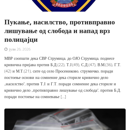
Пукање, насилство, противправно
лишување од слобода и напад врз
полицајци
јули 26, 2026
МВР соопшти дека СВР Струмица, до ОЈО Струмица, поднесе
кривична пријава против Б.Д.(22), Т.Ј.(49), С.Д.(47), В.М.(36), Г.Т.
(42) и М.Т.(21), сите од село Просениково, струмичко, поради
постоење основи на сомнение дека сториле кривично дело
„насилство“, против Т.Ј. и Г.Т. поради сомнение дека сториле и
кривично дело „противправно лишување од слобода“, против Б.Д.
поради постоење на сомневање […]