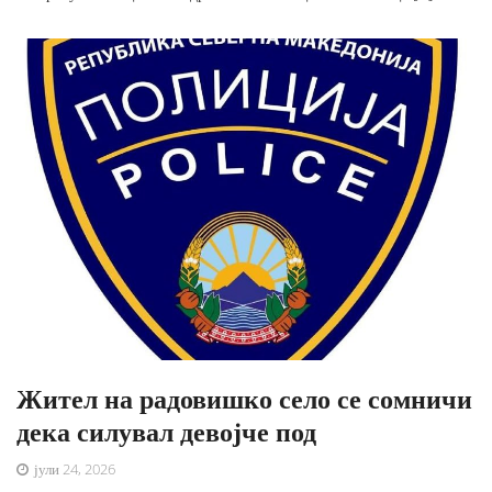
Жител на радовишко село се сомничи
дека силувал девојче под
јули 24, 2026