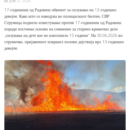
јули 31, 2026
17-годишник од Радовиш обвинет за силување на 13-годишно
девојче. Како што се наведува во полицискиот билтен, СВР
Струмица поднело известување против 17-годишник од Радовиш
поради постоење основи на сомнение за сторено кривично дело
„силување на дете кое не наполнило 15 години“. На 30.06.2026 во
струмичко, пријавениот извршил полови дејствија врз 13-годишно
девојче.