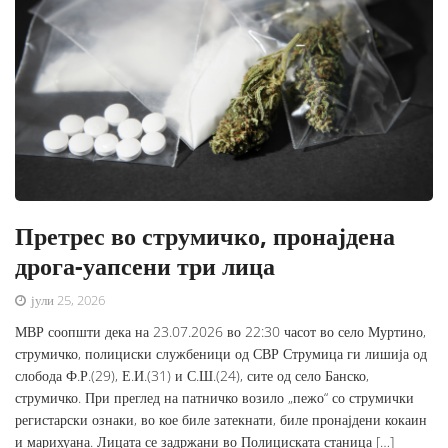
Претрес во струмичко, пронајдена
дрога-уапсени три лица
јули 25, 2026
МВР соопшти дека на 23.07.2026 во 22:30 часот во село Муртино,
струмичко, полициски службеници од СВР Струмица ги лишија од
слобода Ф.Р.(29), Е.И.(31) и С.Ш.(24), сите од село Банско,
струмичко. При преглед на патничко возило „пежо“ со струмички
регистарски ознаки, во кое биле затекнати, биле пронајдени кокаин
и марихуана. Лицата се задржани во Полициската станица […]