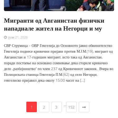
Мигранти од Авганистан физички
нападнале жител на Негорци и му
јули 21, 2026
СВР Струмица – ОВР Гевгелија до Основното јавно обвинителство
Гевгелија поднесе кривични пријави против М.Ј.М.(19), мигрант од
Авганистан и 17-годишен мигрант, исто така од Авганистан,
поради постоење на основано сомневање дека сториле кривично
дело „разбојништво“ по член 237 од Кривичниот законик.. Вчера во
Полициската станица Гевгелија П.М.(62) од село Негорци,
гевгелиско пријавил дека околу 15:00 часот на […]
…
1
2
3
152