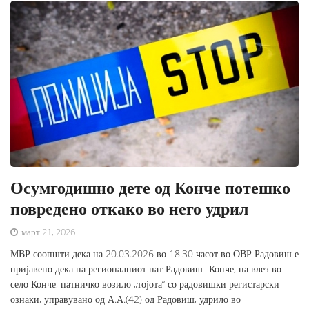
Осумгодишно дете од Конче потешко
повредено откако во него удрил
март 21, 2026
МВР соопшти дека на 20.03.2026 во 18:30 часот во ОВР Радовиш е
пријавено дека на регионалниот пат Радовиш- Конче, на влез во
село Конче, патничко возило „тојота“ со радовишки регистарски
ознаки, управувано од А.А.(42) од Радовиш, удрило во