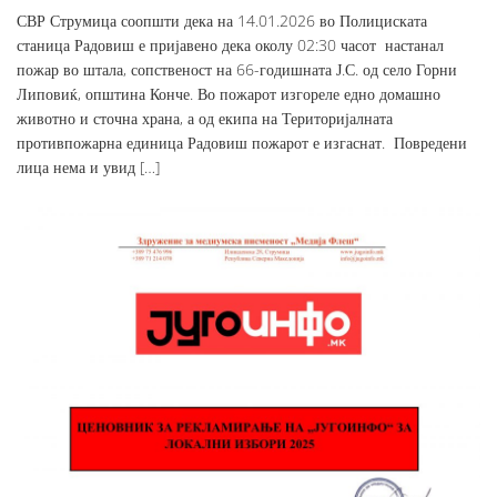
СВР Струмица соопшти дека на 14.01.2026 во Полициската
станица Радовиш е пријавено дека околу 02:30 часот настанал
пожар во штала, сопственост на 66-годишната Ј.С. од село Горни
Липовиќ, општина Конче. Во пожарот изгореле едно домашно
животно и сточна храна, а од екипа на Територијалната
противпожарна единица Радовиш пожарот е изгаснат. Повредени
лица нема и увид […]