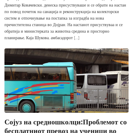
Димитар Ковачевски, денеска присуствуваше и се обрати на настан
по повод почеток на санација и реконструкција на колекторски
систем и отпочнување на постапка за изградба на нова
пречистителна станица во Дојран. На настанот присуствуваа и се
обратија и министерката за животна средина и просторно
планирање, Каја Шукова, амбасадорот […]
Сојуз на средношколци:Проблемот со
бесплатниот превоз на ученици во