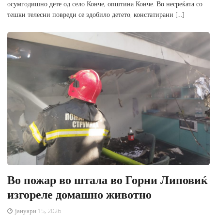
осумгодишно дете од село Конче, општина Конче. Во несреќата со
тешки телесни повреди се здобило детето, констатирани […]
Во пожар во штала во Горни Липовиќ
изгореле домашно животно
јануари 15, 2026