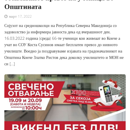
Општината
март 17, 2022
Сојузот на средношколци на Република Северна Македонија со
задоволство ја информира јавноста дека од вчерашниот ден,
16.03.2022 година (среда) 66-те ученици кои живеаат во Конче а
учат во СОУ Коста Сусинов имаат бесплатен превоз до нивното
училиште. Воедно ја поздравуваме изјавата на градоначалникот на
Општина Конче Златко Ристов дека доколку училиштето и МОН не
си […]