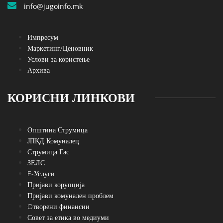
info@jugoinfo.mk
Импресум
Маркетинг/Ценовник
Услови за користење
Архива
КОРИСНИ ЛИНКОВИ
Општина Струмица
ЈПКД Комуналец
Струмица Гас
ЗЕЛС
E-Услуги
Пријави корупција
Пријави комунален проблем
Oтворени финансии
Совет за етика во медиуми