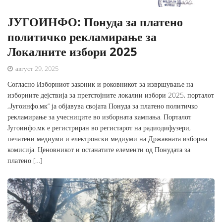
ЈУГОИНФО: Понуда за платено
политичко рекламирање за
Локалните избори 2025
август 29, 2025
Согласно Изборниот законик и роковникот за извршување на
изборните дејствија за претстојните локални избори 2025, порталот
„Југоинфо.мк“ ја објавува својата Понуда за платено политичко
рекламирање за учесниците во изборната кампања. Порталот
Југоинфо.мк е регистриран во регистарот на радиодифузери,
печатени медиуми и електронски медиуми на Државната изборна
комисија. Ценовникот и останатите елементи од Понудата за
платено […]