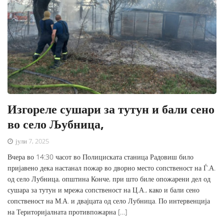
Изгореле сушари за тутун и бали сено
во село Љубница,
јули 7, 2025
Вчера во 14:30 часот во Полициската станица Радовиш било
пријавено дека настанал пожар во дворно место сопственост на Ѓ.А.
од село Лубница, општина Конче, при што биле опожарени дел од
сушара за тутун и мрежа сопственост на Ц.А., како и бали сено
сопственост на М.А. и двајцата од село Лубница. По интервенција
на Територијалната противпожарна […]