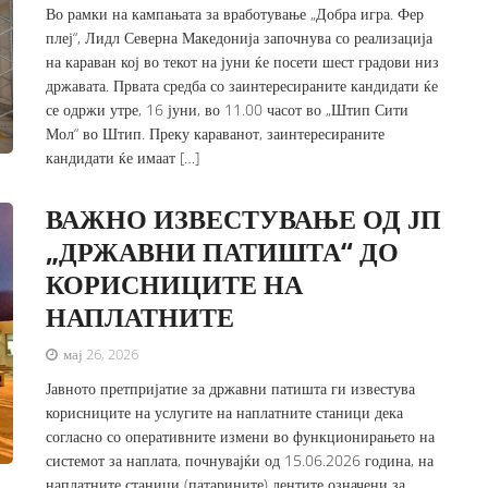
Во рамки на кампањата за вработување „Добра игра. Фер
плеј“, Лидл Северна Македонија започнува со реализација
на караван кој во текот на јуни ќе посети шест градови низ
државата. Првата средба со заинтересираните кандидати ќе
се одржи утре, 16 јуни, во 11.00 часот во „Штип Сити
Мол“ во Штип. Преку караванот, заинтересираните
кандидати ќе имаат […]
ВАЖНО ИЗВЕСТУВАЊЕ ОД ЈП
„ДРЖАВНИ ПАТИШТА“ ДО
КОРИСНИЦИТЕ НА
НАПЛАТНИТЕ
мај 26, 2026
Јавното претпријатие за државни патишта ги известува
корисниците на услугите на наплатните станици дека
согласно со оперативните измени во функционирањето на
системот за наплата, почнувајќи од 15.06.2026 година, на
наплатните станици (патарините) лентите означени за