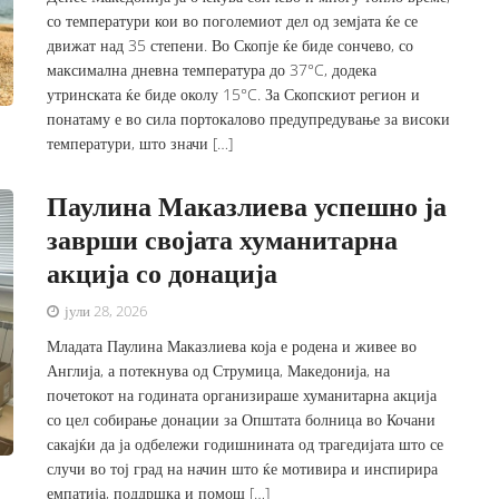
со температури кои во поголемиот дел од земјата ќе се
движат над 35 степени. Во Скопје ќе биде сончево, со
максимална дневна температура до 37°C, додека
утринската ќе биде околу 15°C. За Скопскиот регион и
понатаму е во сила портокалово предупредување за високи
температури, што значи […]
Паулина Маказлиева успешно ја
заврши својата хуманитарна
акција со донација
јули 28, 2026
Младата Паулина Маказлиева која е родена и живее во
Англија, а потекнува од Струмица, Македонија, на
почетокот на годината организираше хуманитарна акција
со цел собирање донации за Општата болница во Кочани
сакајќи да ја одбележи годишнината од трагедијата што се
случи во тој град на начин што ќе мотивира и инспирира
емпатија, поддршка и помош […]