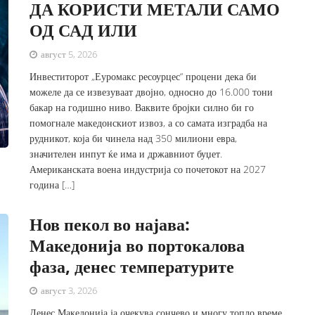
ДА КОРИСТИ МЕТАЛИ САМО
ОД САД ИЛИ
август 5, 2026
Инвеститорот „Еуромакс ресоурцес“ процени дека би
можеле да се извезуваат двојно, односно до 16.000 тони
бакар на годишно ниво. Ваквите бројки силно би го
помогнале македонскиот извоз, а со самата изградба на
рудникот, која би чинела над 350 милиони евра,
значителен инпут ќе има и државниот буџет.
Американската воена индустрија со почетокот на 2027
година […]
Нов пекол во најава:
Македонија во портокалова
фаза, денес температурите
август 3, 2026
Денес Македонија ја очекува сончево и многу топло време,