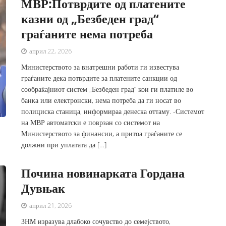
МВР:Потврдите од платените
казни од „Безбеден град“
граѓаните нема потреба
април 22, 2026
Министерството за внатрешни работи ги известува
граѓаните дека потврдите за платените санкции од
сообраќајниот систем „Безбеден град“ кои ги платиле во
банка или електронски, нема потреба да ги носат во
полициска станица, информираа денеска оттаму. -Системот
на МВР автоматски е поврзан со системот на
Министерството за финансии, а притоа граѓаните се
должни при уплатата да […]
Почина новинарката Гордана
Дувњак
април 21, 2026
ЗНМ изразува длабоко сочувство до семејството,