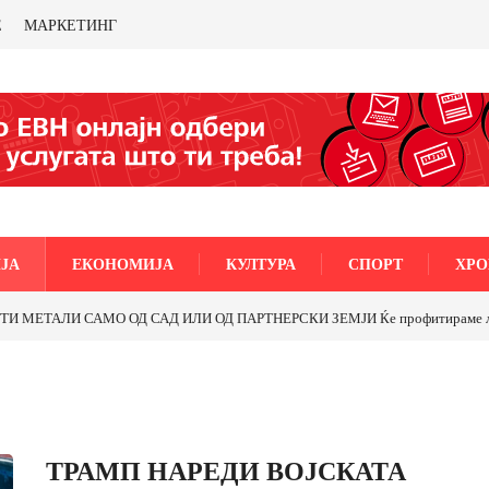
Е
МАРКЕТИНГ
ЈА
ЕКОНОМИЈА
КУЛТУРА
СПОРТ
ХРО
5-ти Ноември“ во Струмица
ТРАМП НАРЕДИ ВОЈСКАТА