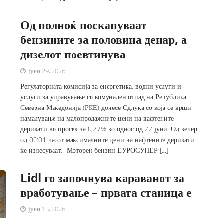
Од полноќ поскапуваат
бензините за половина денар, а
дизелот поевтинува
јуни 29, 2026
Регулаторната комисија за енергетика, водни услуги и
услуги за управување со комунален отпад на Република
Северна Македонија (РКЕ) донесе Одлука со која се врши
намалување на малопродажните цени на нафтените
деривати во просек за 0,27% во однос од 22 јуни. Од вечер
од 00:01 часот максималните цени на нафтените деривати
ќе изнесуваат: -Моторен бензин ЕУРОСУПЕР […]
Lidl го започнува караванот за
вработување – првата станица е
јуни 15, 2026