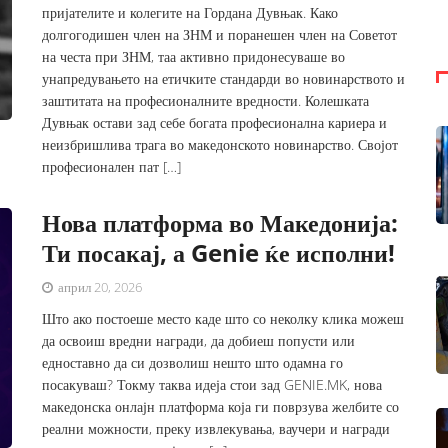
пријателите и колегите на Гордана Дувњак. Како
долгогодишен член на ЗНМ и поранешен член на Советот
на честа при ЗНМ, таа активно придонесуваше во
унапредувањето на етичките стандарди во новинарството и
заштитата на професионалните вредности. Колешката
Дувњак остави зад себе богата професионална кариера и
неизбришлива трага во македонското новинарство. Својот
професионален пат […]
Нова платформа во Македонија:
Ти посакај, а Genie ќе исполни!
април 20, 2026
Што ако постоеше место каде што со неколку клика можеш
да освоиш вредни награди, да добиеш попусти или
едноставно да си дозволиш нешто што одамна го
посакуваш? Токму таква идеја стои зад GENIE.MK, нова
македонска онлајн платформа која ги поврзува желбите со
реални можности, преку извлекувања, ваучери и награди