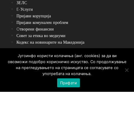
ЗЕЛС
E-Услуги
Пријави корупција
Пријави комунален проблем
Oтворени финансии
Совет за етика во медиуми
Кодекс на новинарите на Македонија
Југоинфо користи колачиња (анг. cookies) за да ви
Пребарувај
овозможи подобро корисничко искуство. Со продолжување
на прегледувањето на страницата се согласувате со
употребата на колачиња.
Прифати
Сите написи се користат само за лично информирање. Преземање,