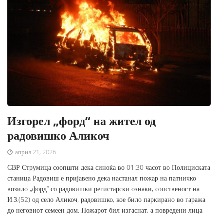
Изгорел „форд“ на жител од
радовишко Аликоч
април 21, 2026
СВР Струмица соопшти дека синоќа во 01:30 часот во Полициската
станица Радовиш е пријавено дека настанал пожар на патничко
возило „форд“ со радовишки регистарски ознаки, сопственост на
И.З.(52) од село Аликоч, радовишко, кое било паркирано во гаража
до неговиот семеен дом. Пожарот бил изгаснат, а повредени лица