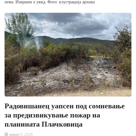
нема. Извршен е увид. Фото: илустрација архива
Радовишанец уапсен под сомневање
за предизвикување пожар на
планината Плачковица
април 9, 2026