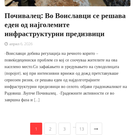
Почивалец: Во Воиславци се решава
еден од најголемите
инфраструктурни предизвици
април 6, 2026
-Воиславци добива регулација на речното корито –
повеќедецениски проблем со кој се соочуваа жителите на ова
населено место.Со зафаќањето и уредувањето на суводолицата
(поројот), кој при интензивни врнежи од дожд претставуваше
сериозен ризик, се решава еден од најдолготрајните
инфраструктурни предизвици во селото, објави градоначалнкот на
Радовиш. Љупче Почивалец.. -Градежните активности се во
завршна фаза и […]
…
1
2
3
13