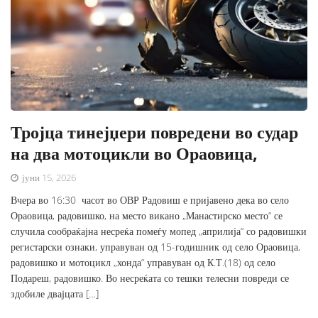
Тројца тинејџери повредени во судар
на два мотоцикли во Ораовица,
јуни 15, 2026
Вчера во 16:30 часот во ОВР Радовиш е пријавено дека во село
Ораовица, радовишко, на место викано „Манастирско место“ се
случила сообраќајна несреќа помеѓу мопед „априлија“ со радовишки
регистарски ознаки, управуван од 15-годишник од село Ораовица,
радовишко и мотоцикл „хонда“ управуван од К.Т.(18) од село
Подареш, радовишко. Во несреќата со тешки телесни повреди се
здобиле двајцата […]