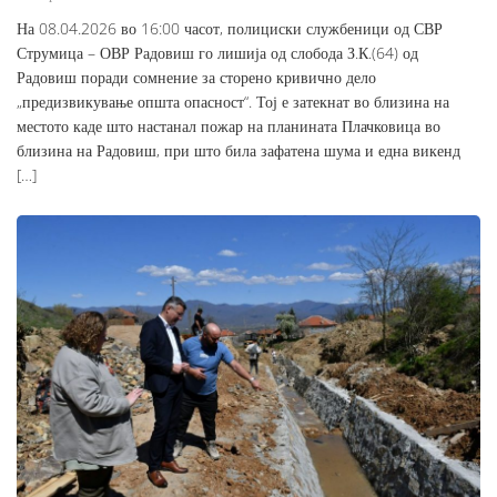
На 08.04.2026 во 16:00 часот, полициски службеници од СВР
Струмица – ОВР Радовиш го лишија од слобода З.К.(64) од
Радовиш поради сомнение за сторено кривично дело
„предизвикување општа опасност“. Тој е затекнат во близина на
местото каде што настанал пожар на планината Плачковица во
близина на Радовиш, при што била зафатена шума и една викенд
[…]