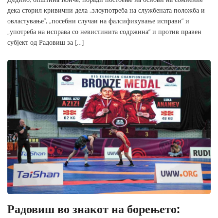
дека сторил кривични дела „злоупотреба на службената положба и
овластување“, „посебни случаи на фалсификување исправи“ и
„употреба на исправа со невистинита содржина“ и против правен
субјект од Радовиш за […]
Радовиш во знакот на борењето: