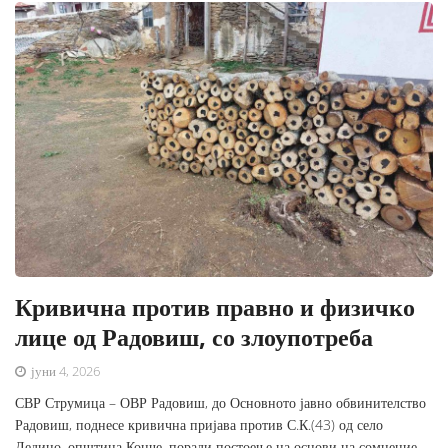
Кривична против правно и физичко
лице од Радовиш, со злоупотреба
јуни 4, 2026
СВР Струмица – ОВР Радовиш, до Основното јавно обвинителство
Радовиш, поднесе кривична пријава против С.К.(43) од село
Дедино, општина Конче, поради постоење на основи на сомнение