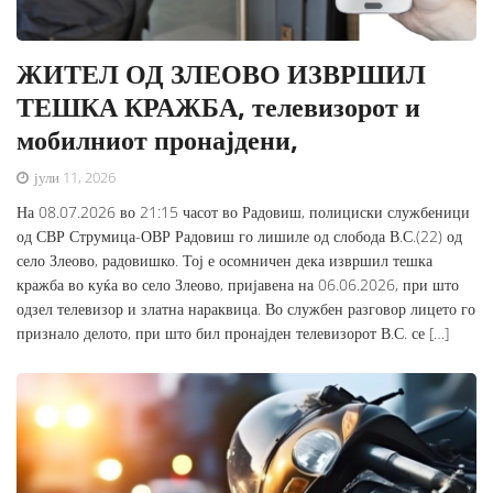
ЖИТЕЛ ОД ЗЛЕОВО ИЗВРШИЛ
ТЕШКА КРАЖБА, телевизорот и
мобилниот пронајдени,
јули 11, 2026
На 08.07.2026 во 21:15 часот во Радовиш, полициски службеници
од СВР Струмица-ОВР Радовиш го лишиле од слобода В.С.(22) од
село Злеово, радовишко. Тој е осомничен дека извршил тешка
кражба во куќа во село Злеово, пријавена на 06.06.2026, при што
одзел телевизор и златна нараквица. Во службен разговор лицето го
признало делото, при што бил пронајден телевизорот В.С. се […]