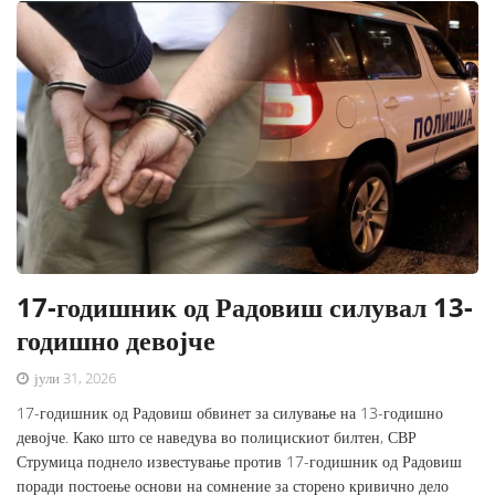
17-годишник од Радовиш силувал 13-
годишно девојче
јули 31, 2026
17-годишник од Радовиш обвинет за силување на 13-годишно
девојче. Како што се наведува во полицискиот билтен, СВР
Струмица поднело известување против 17-годишник од Радовиш
поради постоење основи на сомнение за сторено кривично дело