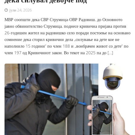
јули 24, 2026
МВР соопшти дека СВР Струмица-ОВР Радовиш, до Основното
јавно обвинителство Струмица, поднесе кривична пријава против
26-годишен жител на радовишко село поради постоење на основано
сомнение дека сторил кривични дела „силување на дете кое не
наполнило 15 години“ по член 188 и „вонбрачен живот со дете“ по
член 197 од Кривичниот закон. Во текот на 2025 па до […]