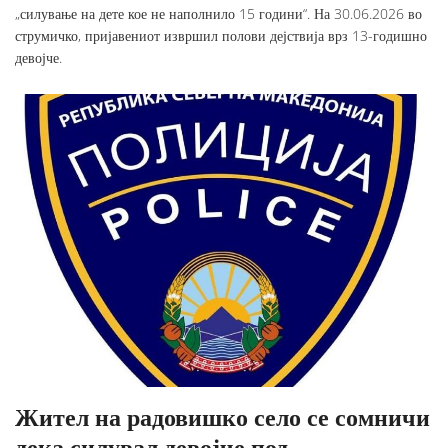
„силување на дете кое не наполнило 15 години“. На 30.06.2026 во
струмичко, пријавениот извршил полови дејствија врз 13-годишно
девојче.
Жител на радовишко село се сомничи
дека силувал девојче под