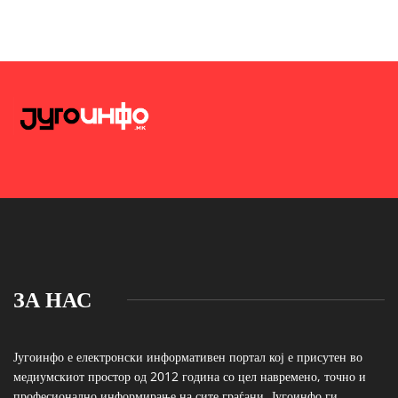
ЗА НАС
Југоинфо е електронски информативен портал кој е присутен во
медиумскиот простор од 2012 година со цел навремено, точно и
професионално информирање на сите граѓани. Југоинфо ги