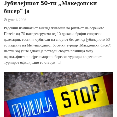
Јубилејниот 50-ти „Македонски
бисер“ ја
јуни 1, 2026
Радовиш изминатиот викенд живееше во ритамот на борењето.
Повеќе од 70 натпреварувачи од 10 држави, бројни спортски
делегации, гости и љубители на спортот беа дел од јубилејното 50-
то издание на Меѓународниот боречки турнир „Македонски бисер“,
настан кој уште еднаш ја потврди својата позиција меѓу
најзначајните и најреномирани боречки турнири во регионот.
Турнирот официјално го отвори […]