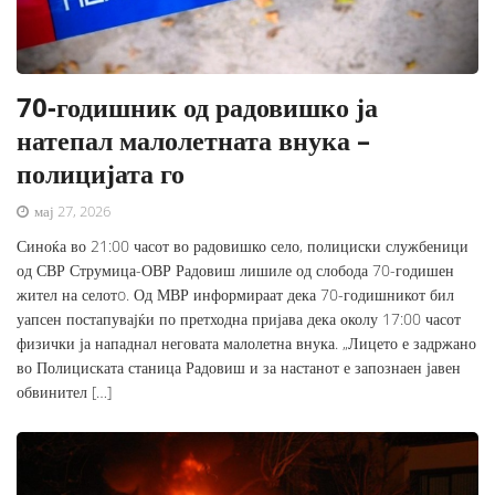
70-годишник од радовишко ја
натепал малолетната внука –
полицијата го
мај 27, 2026
Синоќа во 21:00 часот во радовишко село, полициски службеници
од СВР Струмица-ОВР Радовиш лишиле од слобода 70-годишен
жител на селотo. Од МВР информираат дека 70-годишникот бил
уапсен постапувајќи по претходна пријава дека околу 17:00 часот
физички ја нападнал неговата малолетна внука. „Лицето е задржано
во Полициската станица Радовиш и за настанот е запознаен јавен
обвинител […]