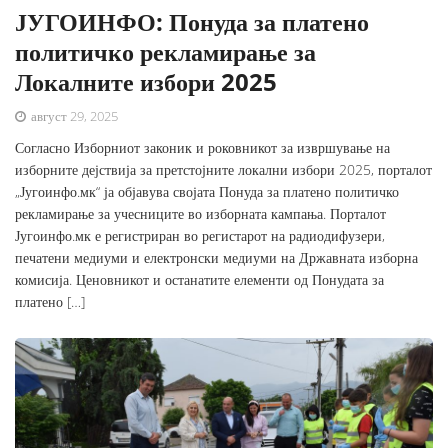
ЈУГОИНФО: Понуда за платено
политичко рекламирање за
Локалните избори 2025
август 29, 2025
Согласно Изборниот законик и роковникот за извршување на
изборните дејствија за претстојните локални избори 2025, порталот
„Југоинфо.мк“ ја објавува својата Понуда за платено политичко
рекламирање за учесниците во изборната кампања. Порталот
Југоинфо.мк е регистриран во регистарот на радиодифузери,
печатени медиуми и електронски медиуми на Државната изборна
комисија. Ценовникот и останатите елементи од Понудата за
платено […]