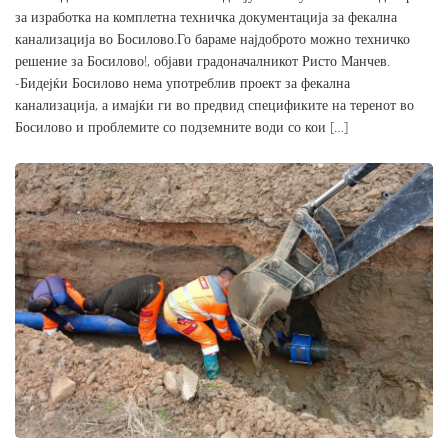
за изработка на комплетна техничка документација за фекална
канализација во Босилово.Го бараме најдоброто можно техничко
решение за Босилово!, објави градоначалникот Ристо Манчев.
-Бидејќи Босилово нема употреблив проект за фекална
канализација, а имајќи ги во предвид спецификите на теренот во
Босилово и проблемите со подземните води со кои […]