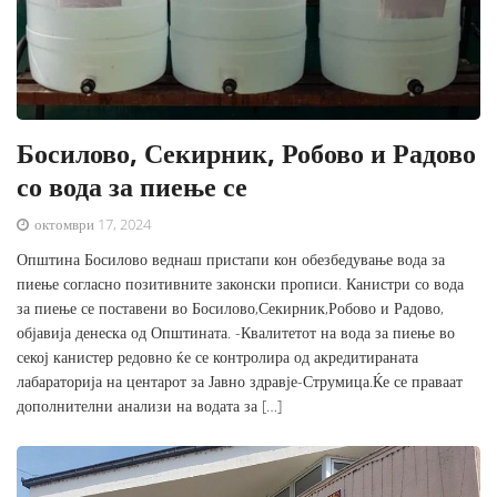
Босилово, Секирник, Робово и Радово
со вода за пиење се
октомври 17, 2024
Општина Босилово веднаш пристапи кон обезбедување вода за
пиење согласно позитивните законски прописи. Канистри со вода
за пиење се поставени во Босилово,Секирник,Робово и Радово,
објавија денеска од Општината. -Квалитетот на вода за пиење во
секој канистер редовно ќе се контролира од акредитираната
лабараторија на центарот за Јавно здравје-Струмица.Ќе се праваат
дополнителни анализи на водата за […]