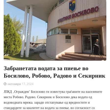
Забранетата водата за пиење во
Босилово, Робово, Радово и Секирник
октомври 17, 2024
ЈПКД „Огражден“ Босилово ги известува граѓаните на населените
места Робово, Радово, Секирник и Босилово дека водата од
водоводната мрежа, заради отстапување од вредностите и
стандардите за квалитет на водата за пиење, во согласност со