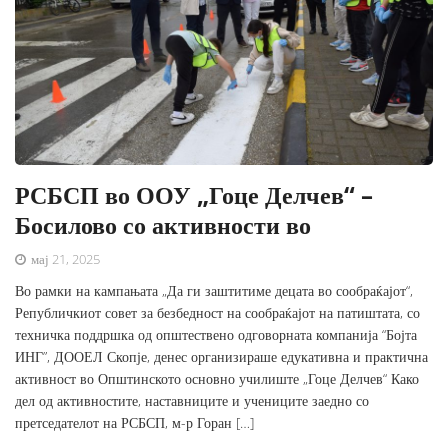
РСБСП во ООУ „Гоце Делчев“ –
Босилово со активности во
мај 21, 2025
Во рамки на кампањата „Да ги заштитиме децата во сообраќајот“,
Републичкиот совет за безбедност на сообраќајот на патиштата, со
техничка поддршка од општествено одговорната компанија “Бојта
ИНГ”, ДООЕЛ Скопје, денес организираше едукативна и практична
активност во Општинското основно училиште „Гоце Делчев“ Како
дел од активностите, наставниците и учениците заедно со
претседателот на РСБСП, м-р Горан […]