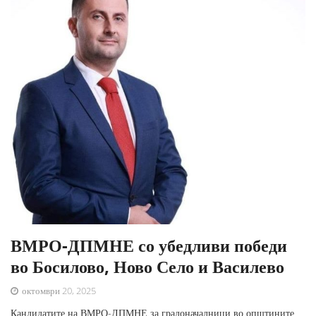
ВМРО-ДПМНЕ со убедливи победи
во Босилово, Ново Село и Василево
октомври 20, 2025
Кандидатите на ВМРО-ДПМНЕ за градоначалници во општините