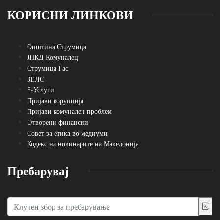
КОРИСНИ ЛИНКОВИ
Општина Струмица
ЈПКД Комуналец
Струмица Гас
ЗЕЛС
E-Услуги
Пријави корупција
Пријави комунален проблем
Oтворени финансии
Совет за етика во медиуми
Кодекс на новинарите на Македонија
Пребарувај