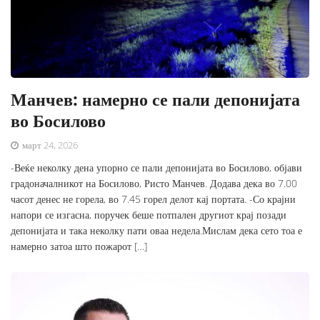
Манчев: намерно се пали депонијата
во Босилово
март 24, 2026
-Веќе неколку дена упорно се пали депонијата во Босилово, објави
градоначалникот на Босилово, Ристо Манчев. Додава дека во 7.00
часот денес не горела, во 7.45 горел делот кај портата. -Со крајни
напори се изгасна, поручек беше потпален другиот крај позади
депонијата и така неколку пати оваа недела.Мислам дека сето тоа е
намерно затоа што пожарот […]