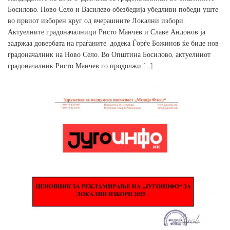
Босилово, Ново Село и Василево обезбедија убедливи победи уште
во првиот изборен круг од вчерашните Локални избори.
Актуелните градоначалници Ристо Манчев и Славе Андонов ја
задржаа довербата на граѓаните, додека Ѓорѓе Божинов ќе биде нов
градоначалник на Ново Село. Во Општина Босилово, актуелниот
градоначалник Ристо Манчев го продолжи […]