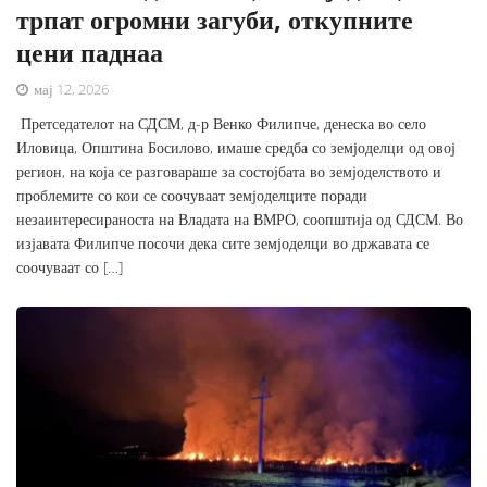
трпат огромни загуби, откупните
цени паднаа
мај 12, 2026
Претседателот на СДСМ, д-р Венко Филипче, денеска во село
Иловица, Општина Босилово, имаше средба со земјоделци од овој
регион, на која се разговараше за состојбата во земјоделството и
проблемите со кои се соочуваат земјоделците поради
незаинтересираноста на Владата на ВМРО, соопштија од СДСМ. Во
изјавата Филипче посочи дека сите земјоделци во државата се
соочуваат со […]