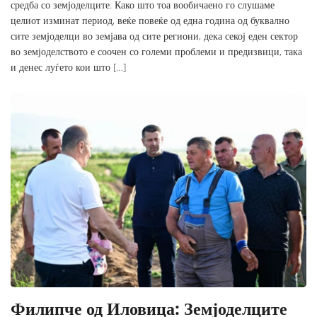
средба со земјоделците. Како што тоа вообичаено го слушаме
целиот изминат период, веќе повеќе од една година од буквално
сите земјоделци во земјава од сите региони, дека секој еден сектор
во земјоделството е соочен со големи проблеми и предизвици, така
и денес луѓето кои што […]
Филипче од Иловица: Земјоделците