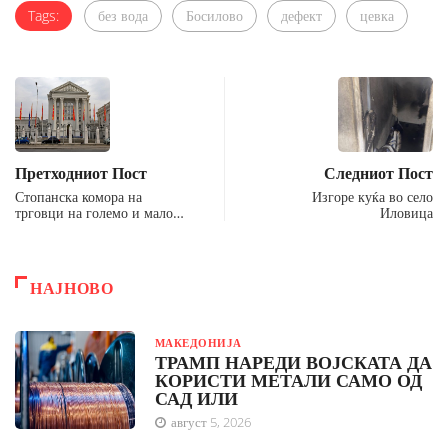
Tags:
без вода
Босилово
дефект
цевка
Претходниот Пост
Следниот Пост
Стопанска комора на
Изгоре куќа во село
трговци на големо и мало…
Иловица
НАЈНОВО
МАКЕДОНИЈА
ТРАМП НАРЕДИ ВОЈСКАТА ДА
КОРИСТИ МЕТАЛИ САМО ОД
САД ИЛИ
август 5, 2026