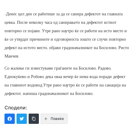
-Денес цел ден се работеше за да се санира дефектот на главната
цевка. После неколку часа од санирањето на дефектот истиот
повторно се појави. Утре рано наутро ќе се работи на исто место и
ќе се утврдат причините и одговорноста зошто се случи повторно
дефект на истото место, објави градоначалникот на Босилово, Ристо
Манчев.
Со жалење ги известуваме граѓаните на Босилово, Радово,
Еднокуќево и Робово дека оваа вечер ќе нема вода поради дефект
на главниот водовод.Утре рано наутро ќе се работи на санација на
дефектот, напиша градоначалникот на Босилово.
Сподели:
Повеќе