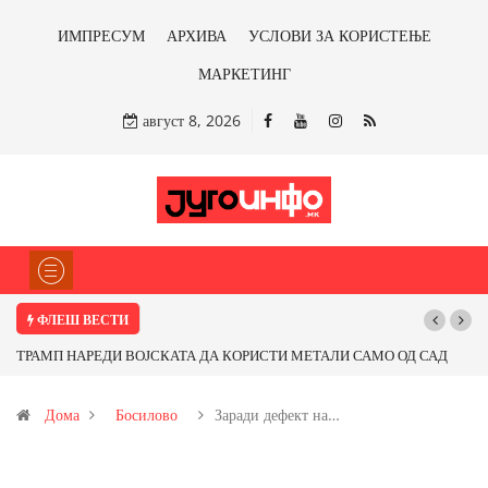
ИМПРЕСУМ
АРХИВА
УСЛОВИ ЗА КОРИСТЕЊЕ
МАРКЕТИНГ
август 8, 2026
ФЛЕШ ВЕСТИ
ТРАМП НАРЕДИ ВОЈСКАТА ДА КОРИСТИ МЕТАЛИ САМО ОД САД
Поч
ИЛИ ОД ПАРТНЕРСКИ ЗЕМЈИ Ќе профитираме ли со бакарот од
Дома
Босилово
Заради дефект на…
Иловица и со антимонот?