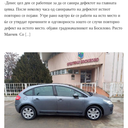
-Денес цел ден се работеше за да се санира дефектот на главната
цевка. После неколку часа од санирањето на дефектот истиот
повторно се појави. Утре рано наутро ќе се работи на исто место и
ќе се утврдат причините и одговорноста зошто се случи повторно
дефект на истото место, објави градоначалникот на Босилово, Ристо
Манчев. Со […]