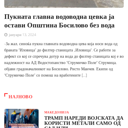
Пукната главна водоводна цевка ја
остави Општина Босилово без вода
јануари 13, 2024
-За жал, синоќа пукна главната водоводна цева која носи вода од
браната “Иловица” до филтер станицата „Иловица“. Се работи за
дефект со кој се спречува дотур на вода до филтер станицата кој е во
надлежност на АД Водостопанство “Струмичко Поле” Струмица,
објави градоначалникот на Босилово, Ристо Манчев. Екипи од
“Струмичко Поле” со помош на вработените […]
НАЈНОВО
МАКЕДОНИЈА
ТРАМП НАРЕДИ ВОЈСКАТА ДА
КОРИСТИ МЕТАЛИ САМО ОД