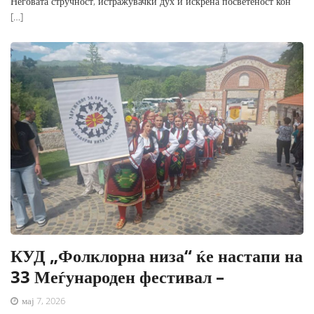
Неговата стручност, истражувачки дух и искрена посветеност кон
[…]
КУД „Фолклорна низа“ ќе настапи на
33 Меѓународен фестивал –
мај 7, 2026