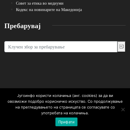
Совет за етика во медиуми
Кодекс на новинарите на Македонија
Пребарувај
Југоинфо користи колачиња (анг. cookies) за да ви
Сите написи се користат само за лично информирање. Преземање,
овозможи подобро корисничко искуство. Со продолжување
нивно користење и реемитување се можни само со посебен договор
на прегледувањето на страницата се согласувате со
со основачот на порталот. ©2020, Југоинфо
употребата на колачиња.
Прифати