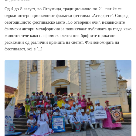
Од 4 до 8 август, во Струмица, традиционално по 21. пат ќе се
одржи интернационалниот филмски фестивал „Астерфест“. Според
овогодишното фестивалско мото „Со отворени очи“, независните
филмски автори метафорично ја повикуваат публиката да гледа како
животот тече како на филмска лента низ бројните приказни
раскажани од различни краишта на светот. Физиономијата на
фестивалот, кој е […]