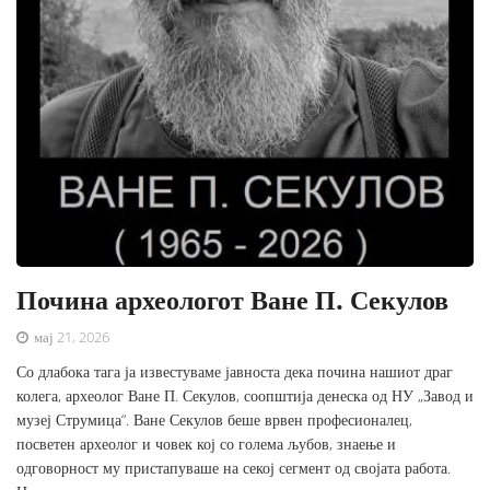
Почина археологот Ване П. Секулов
мај 21, 2026
Со длабока тага ја известуваме јавноста дека почина нашиот драг
колега, археолог Ване П. Секулов, соопштија денеска од НУ „Завод и
музеј Струмица“. Ване Секулов беше врвен професионалец,
посветен археолог и човек кој со голема љубов, знаење и
одговорност му пристапуваше на секој сегмент од својата работа.