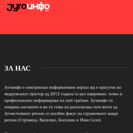
ЗА НАС
Југоинфо е електронски информативен портал кој е присутен во
медиумскиот простор од 2012 година со цел навремено, точно и
професионално информирање на сите граѓани. Југоинфо ги
покрива настаните и ви ги става на располагање сите вести од
Југоисточниот регион со посебен фокус на струмичкиот макро
регион (Струмица, Василево, Босилово и Ново Село).