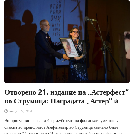
Отворено 21. издание на „Астерфест“
во Струмица: Наградата „Астер“ ѝ
август 5, 2026
Во присуство на голем број љубители на филмската уметност,
синоќа во преполниот Амфитеатар во Струмица свечено беше
отворено 21. издание на Интернационалниот филмски фестивал