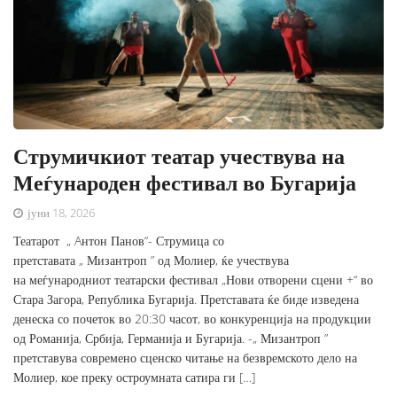
Струмичкиот театар учествува на
Меѓународен фестивал во Бугарија
јуни 18, 2026
Театарот „ Aнтон Панов“- Струмица со
претставата „ Мизантроп ” од Молиер, ќе учествува
на меѓународниот театарски фестивал „Нови отворени сцени +“ во
Стара Загора, Република Бугарија. Претставата ќе биде изведена
денеска со почеток во 20:30 часот, во конкуренција на продукции
од Романија, Србија, Германија и Бугарија. -„ Мизантроп ”
претставува современо сценско читање на безвремското дело на
Молиер, кое преку остроумната сатира ги […]