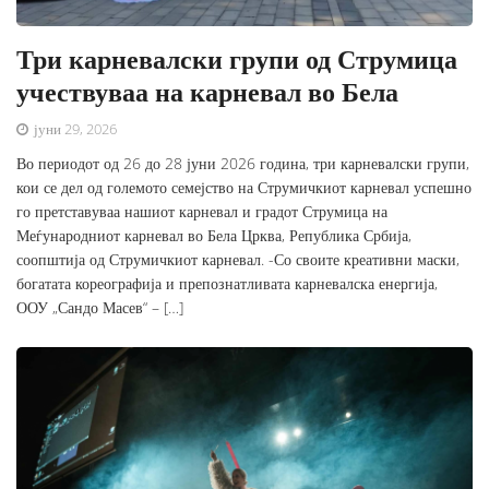
Три карневалски групи од Струмица
учествуваа на карневал во Бела
јуни 29, 2026
Во периодот од 26 до 28 јуни 2026 година, три карневалски групи,
кои се дел од големото семејство на Струмичкиот карневал успешно
го претставуваа нашиот карневал и градот Струмица на
Меѓународниот карневал во Бела Црква, Република Србија,
соопштија од Струмичкиот карневал. -Со своите креативни маски,
богатата кореографија и препознатливата карневалска енергија,
ООУ „Сандо Масев“ – […]