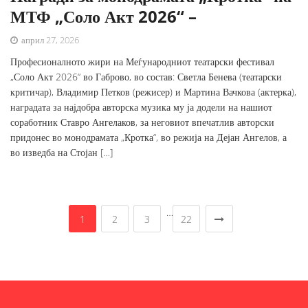
МТФ „Соло Акт 2026“ –
април 27, 2026
Професионалното жири на Меѓународниот театарски фестивал
„Соло Акт 2026“ во Габрово, во состав: Светла Бенева (театарски
критичар), Владимир Петков (режисер) и Мартина Вачкова (актерка),
наградата за најдобра авторска музика му ја додели на нашиот
соработник Ставро Ангелаков, за неговиот впечатлив авторски
придонес во монодрамата „Кротка“, во режија на Дејан Ангелов, а
во изведба на Стојан […]
…
1
2
3
22