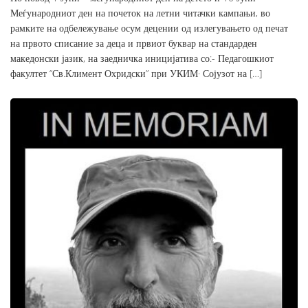
Меѓународниот ден на почеток на летни читачки кампањи, во
рамките на одбележување осум децении од излегувањето од печат
на првото списание за деца и првиот буквар на стандарден
македонски јазик, на заедничка иницијатива со:- Педагошкиот
факултет “Св.Климент Охридски” при УКИМ· Сојузот на […]