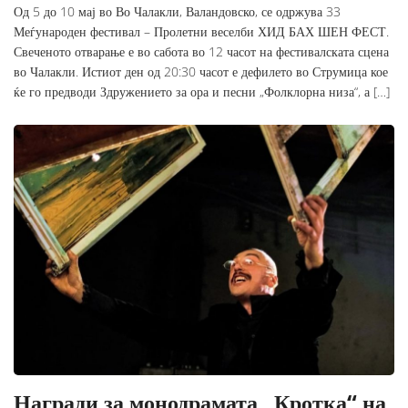
Од 5 до 10 мај во Во Чалакли, Валандовско, се одржува 33
Меѓународен фестивал – Пролетни веселби ХИД БАХ ШЕН ФЕСТ.
Свеченото отварање е во сабота во 12 часот на фестивалската сцена
во Чалакли. Истиот ден од 20:30 часот е дефилето во Струмица кое
ќе го предводи Здружението за ора и песни „Фолклорна низа“, а […]
Награди за монодрамата „Кротка“ на