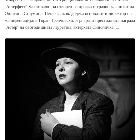
„Астерфест“. Фестивалот за отворен го прогласи градоначалникот на
Општина Струмица, Петар Јанков, додека основачот и директор на
манифестацијата, Горан Тренчовски, ѝ ја врачи престижната награда
„Астер“ на овогодишната лауреатка, актерката Синоличка […]