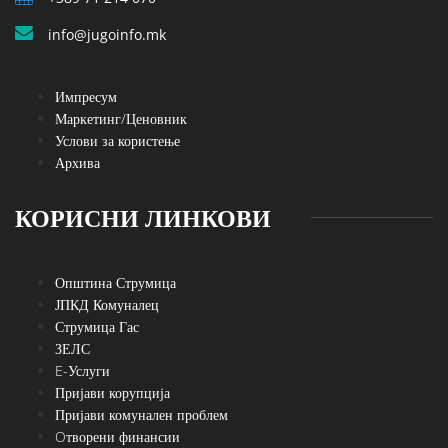
info@jugoinfo.mk
Импресум
Маркетинг/Ценовник
Услови за користење
Архива
КОРИСНИ ЛИНКОВИ
Општина Струмица
ЈПКД Комуналец
Струмица Гас
ЗЕЛС
E-Услуги
Пријави корупција
Пријави комунален проблем
Oтворени финансии