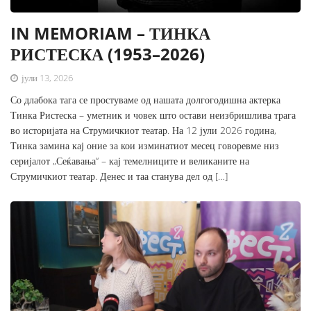
IN MEMORIAM – ТИНКА
РИСТЕСКА (1953–2026)
јули 13, 2026
Со длабока тага се простуваме од нашата долгогодишна актерка
Тинка Ристеска – уметник и човек што остави неизбришлива трага
во историјата на Струмичкиот театар. На 12 јули 2026 година,
Тинка замина кај оние за кои изминатиот месец говоревме низ
серијалот „Сеќавања“ – кај темелниците и великаните на
Струмичкиот театар. Денес и таа станува дел од […]