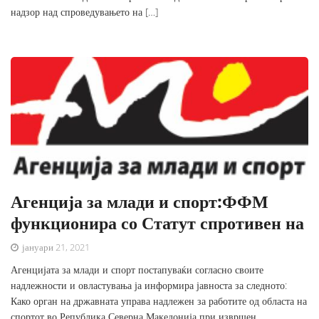
надзор над спроведувањето на […]
Агенција за млади и спорт:ФФМ
функционира со Статут спротивен на
јануари 21, 2021
Агенцијата за млади и спорт постапуваќи согласно своите
надлежности и овластувања ја информира јавноста за следното:
Како орган на државната управа надлежен за работите од областа на
спортот во Република Северна Македонија при извршен