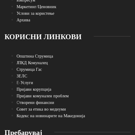
Маркетинг/Ценовник
Услови за користење
Архива
КОРИСНИ ЛИНКОВИ
Општина Струмица
ЈПКД Комуналец
Струмица Гас
ЗЕЛС
E-Услуги
Пријави корупција
Пријави комунален проблем
Oтворени финансии
Совет за етика во медиуми
Кодекс на новинарите на Македонија
Пребарувај