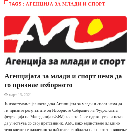
TAGS : АГЕНЦИЈА ЗА МЛАДИ И СПОРТ
Агенцијата за млади и спорт нема да
го признае изборното
март 13, 2021
Ја известуваме јавноста дека Агенцијата за млади и спорт нема да
ги признае резултатите од Изборното Собрание на Фудбалската
федерација на Македонија (ФФМ) коешто ќе се одржи утре и нема
да учествува со свој претставник. АМС како единствено владино
тело коешто е надлежно за работите од областа на спортот и вршење