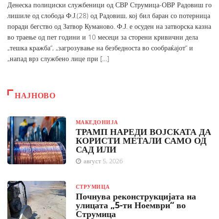
Денеска полициски службеници од СВР Струмица-ОВР Радовиш го
лишиле од слобода Ф.Ј.(28) од Радовиш, кој бил баран со потерница
поради бегство од Затвор Куманово. Ф.Ј. е осуден на затворска казна
во траење од пет години и 10 месеци за сторени кривични дела
„тешка кражба“, „загрозување на безбедноста во сообраќајот“ и
„напад врз службено лице при […]
НАЈНОВО
МАКЕДОНИЈА
ТРАМП НАРЕДИ ВОЈСКАТА ДА
КОРИСТИ МЕТАЛИ САМО ОД
САД ИЛИ
август 5, 2026
СТРУМИЦА
Почнува реконструкцијата на
улицата „5-ти Ноември“ во
Струмица