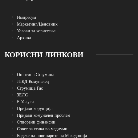
Импресум
Маркетинг/Ценовник
Услови за користење
Архива
КОРИСНИ ЛИНКОВИ
Општина Струмица
ЈПКД Комуналец
Струмица Гас
ЗЕЛС
E-Услуги
Пријави корупција
Пријави комунален проблем
Oтворени финансии
Совет за етика во медиуми
Кодекс на новинарите на Македонија