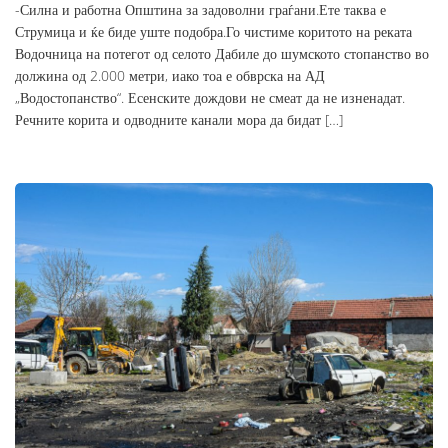
-Силна и работна Општина за задоволни граѓани.Ете таква е
Струмица и ќе биде уште подобра.Го чистиме коритото на реката
Водочница на потегот од селото Дабиле до шумското стопанство во
должина од 2.000 метри, иако тоа е обврска на АД
„Водостопанство“. Есенските дождови не смеат да не изненадат.
Речните корита и одводните канали мора да бидат […]