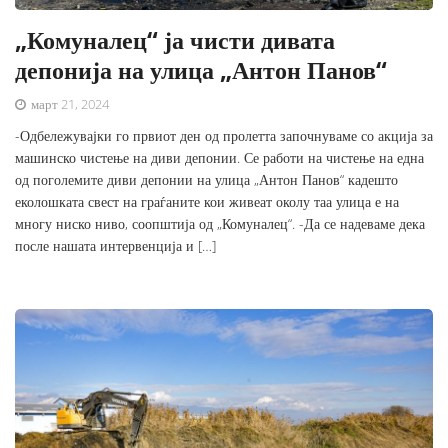
„Комуналец“ ја чисти дивата
депонија на улица „Антон Панов“
март 21, 2024
-Одбележувајки го првиот ден од пролетта започнуваме со акција за
машинско чистење на диви депонии. Се работи на чистење на една
од поголемите диви депонии на улица „Антон Панов“ кадешто
еколошката свест на граѓаните кои живеат околу таа улица е на
многу ниско ниво, соопштија од „Комуналец“. -Да се надеваме дека
после нашата интервенција и […]