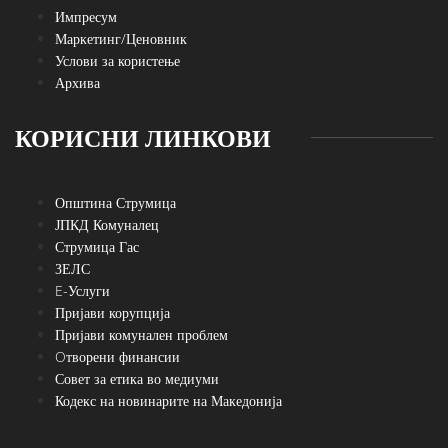
Импресум
Маркетинг/Ценовник
Услови за користење
Архива
КОРИСНИ ЛИНКОВИ
Општина Струмица
ЈПКД Комуналец
Струмица Гас
ЗЕЛС
E-Услуги
Пријави корупција
Пријави комунален проблем
Oтворени финансии
Совет за етика во медиуми
Кодекс на новинарите на Македонија