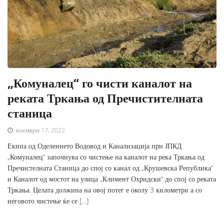
„Комуналец“ го чисти каналот на
реката Тркања од Пречистителната
станица
ноември 17, 2022
Екипа од Оделението Водовод и Канализација при ЈПКД
„Комуналец“ започнува со чистење на каналот на река Тркања од
Пречистелната Станица до спој со канал од „Крушевска Република“
и Каналот од мостот на улица „Климент Охридски“ до спој со реката
Тркања. Целата должина на овој потег е околу 3 километри а со
неговото чистење ќе се […]