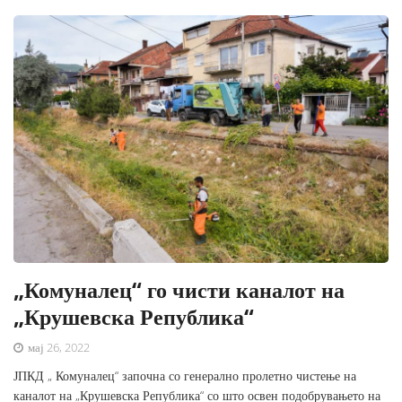
„Комуналец“ го чисти каналот на
„Крушевска Република“
мај 26, 2022
ЈПКД „ Комуналец“ започна со генерално пролетно чистење на
каналот на „Крушевска Република“ со што освен подобрувањето на