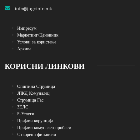
info@jugoinfo.mk
Импресум
Маркетинг/Ценовник
Услови за користење
Архива
КОРИСНИ ЛИНКОВИ
Општина Струмица
ЈПКД Комуналец
Струмица Гас
ЗЕЛС
E-Услуги
Пријави корупција
Пријави комунален проблем
Oтворени финансии