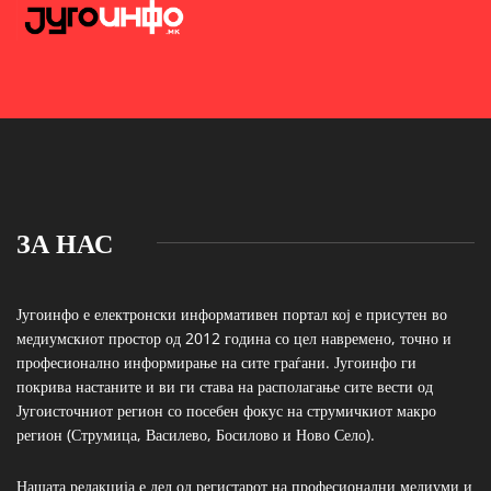
ЗА НАС
Југоинфо е електронски информативен портал кој е присутен во
медиумскиот простор од 2012 година со цел навремено, точно и
професионално информирање на сите граѓани. Југоинфо ги
покрива настаните и ви ги става на располагање сите вести од
Југоисточниот регион со посебен фокус на струмичкиот макро
регион (Струмица, Василево, Босилово и Ново Село).
Нашата редакција е дел од регистарот на професионални медиуми и