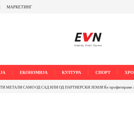
Е
МАРКЕТИНГ
ЈА
ЕКОНОМИЈА
КУЛТУРА
СПОРТ
ХРО
МЕТАЛИ САМО ОД САД ИЛИ ОД ПАРТНЕРСКИ ЗЕМЈИ Ќе профитираме ли со 