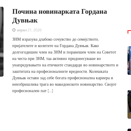
Почина новинарката Гордана
Дувњак
април 21, 2026
ЗНМ изразува длабоко сочувство до семејството,
пријателите и колегите на Гордана Дувњак. Како
долгогодишен член на ЗНМ и поранешен член на Советот
на честа при ЗНМ, таа активно придонесуваше во
унапредувањето на етичките стандарди во новинарството и
заштитата на професионалните вредности. Колешката
Дувњак остави зад себе богата професионална кариера и
неизбришлива трага во македонското новинарство. Својот
професионален пат […]