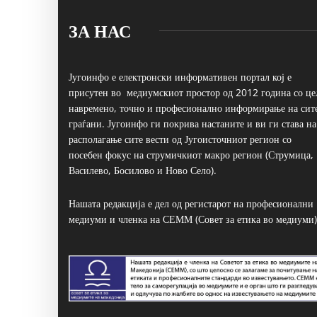
ЗА НАС
Југоинфо е електронски информативен портал кој е
присутен во медиумскиот простор од 2012 година со це
навремено, точно и професионално информирање на сит
граѓани. Југоинфо ги покрива настаните и ви ги става на
располагање сите вести од Југоисточниот регион со
посебен фокус на струмичкиот макро регион (Струмица,
Василево, Босилово и Ново Село).
Нашата редакција е дел од регистарот на професионални
медиуми и членка на СЕММ (Совет за етика во медиуми)