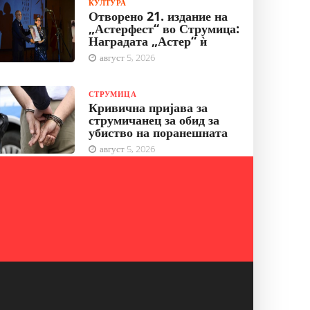
КУЛТУРА
Отворено 21. издание на
„Астерфест“ во Струмица:
Наградата „Астер“ ѝ
август 5, 2026
СТРУМИЦА
Кривична пријава за
струмичанец за обид за
убиство на поранешната
август 5, 2026