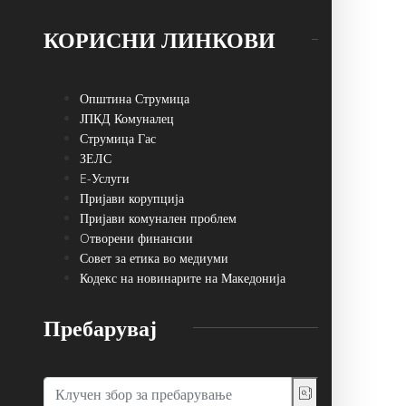
КОРИСНИ ЛИНКОВИ
Општина Струмица
ЈПКД Комуналец
Струмица Гас
ЗЕЛС
E-Услуги
Пријави корупција
Пријави комунален проблем
Oтворени финансии
Совет за етика во медиуми
Кодекс на новинарите на Македонија
Пребарувај