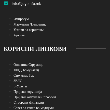
info@jugoinfo.mk
Импресум
Маркетинг/Ценовник
Услови за користење
Архива
КОРИСНИ ЛИНКОВИ
Општина Струмица
ЈПКД Комуналец
Струмица Гас
ЗЕЛС
E-Услуги
Пријави корупција
Пријави комунален проблем
Oтворени финансии
Совет за етика во медиуми