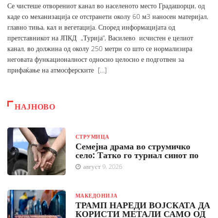
Се чистеше отворениот канал во населеното место Градашорци, од
каде со механизација се отстранети околу 60 м3 наносен материјал,
главно тиња, кал и вегетација. Според информацијата од
претставникот на ЈПКД „Турија“, Василево исчистен е целиот
канал, во должина од околу 250 метри со што се нормализира
неговата функационалност односно целосно е подготвен за
прифаќање на атмосферските […]
НАЈНОВО
СТРУМИЦА
Семејна драма во струмичко
село: Татко го турнал синот по
август 9, 2026
МАКЕДОНИЈА
ТРАМП НАРЕДИ ВОЈСКАТА ДА
КОРИСТИ МЕТАЛИ САМО ОД