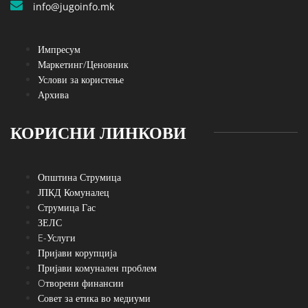
info@jugoinfo.mk
Импресум
Маркетинг/Ценовник
Услови за користење
Архива
КОРИСНИ ЛИНКОВИ
Општина Струмица
ЈПКД Комуналец
Струмица Гас
ЗЕЛС
E-Услуги
Пријави корупција
Пријави комунален проблем
Oтворени финансии
Совет за етика во медиуми