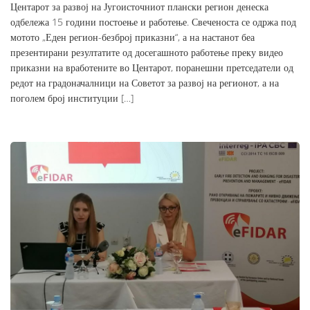
Центарот за развој на Југоисточниот плански регион денеска
одбележа 15 години постоење и работење. Свеченоста се одржа под
мотото „Еден регион-безброј приказни“, а на настанот беа
презентирани резултатите од досегашното работење преку видео
приказни на вработените во Центарот, поранешни претседатели од
редот на градоначалници на Советот за развој на регионот, а на
поголем број институции […]