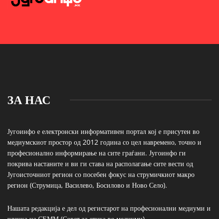
ЗА НАС
Југоинфо е електронски информативен портал кој е присутен во
медиумскиот простор од 2012 година со цел навремено, точно и
професионално информирање на сите граѓани. Југоинфо ги
покрива настаните и ви ги става на располагање сите вести од
Југоисточниот регион со посебен фокус на струмичкиот макро
регион (Струмица, Василево, Босилово и Ново Село).
Нашата редакција е дел од регистарот на професионални медиуми и
членка на СЕММ (Совет за етика во медиуми)