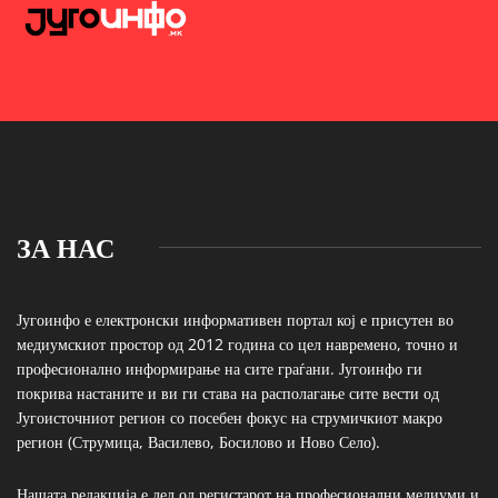
ЗА НАС
Југоинфо е електронски информативен портал кој е присутен во
медиумскиот простор од 2012 година со цел навремено, точно и
професионално информирање на сите граѓани. Југоинфо ги
покрива настаните и ви ги става на располагање сите вести од
Југоисточниот регион со посебен фокус на струмичкиот макро
регион (Струмица, Василево, Босилово и Ново Село).
Нашата редакција е дел од регистарот на професионални медиуми и