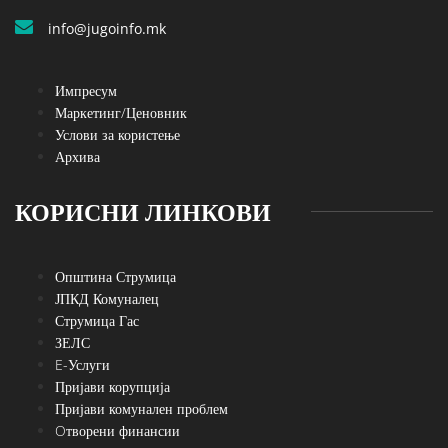
info@jugoinfo.mk
Импресум
Маркетинг/Ценовник
Услови за користење
Архива
КОРИСНИ ЛИНКОВИ
Општина Струмица
ЈПКД Комуналец
Струмица Гас
ЗЕЛС
E-Услуги
Пријави корупција
Пријави комунален проблем
Oтворени финансии