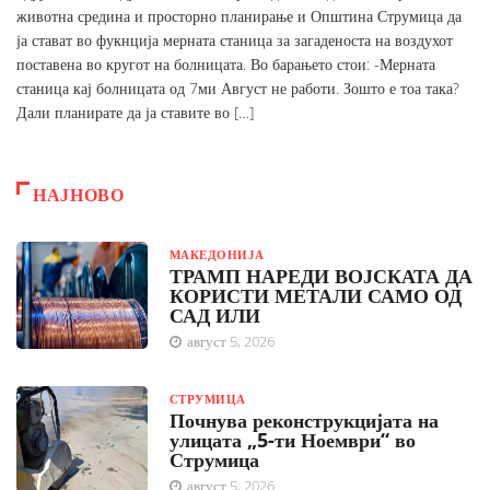
животна средина и просторно планирање и Општина Струмица да
ја стават во фукнција мерната станица за загаденоста на воздухот
поставена во кругот на болницата. Во барањето стои: -Мерната
станица кај болницата од 7ми Август не работи. Зошто е тоа така?
Дали планирате да ја ставите во […]
НАЈНОВО
МАКЕДОНИЈА
ТРАМП НАРЕДИ ВОЈСКАТА ДА
КОРИСТИ МЕТАЛИ САМО ОД
САД ИЛИ
август 5, 2026
СТРУМИЦА
Почнува реконструкцијата на
улицата „5-ти Ноември“ во
Струмица
август 5, 2026