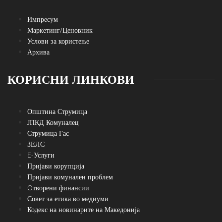
Импресум
Маркетинг/Ценовник
Услови за користење
Архива
КОРИСНИ ЛИНКОВИ
Општина Струмица
ЈПКД Комуналец
Струмица Гас
ЗЕЛС
E-Услуги
Пријави корупција
Пријави комунален проблем
Oтворени финансии
Совет за етика во медиуми
Кодекс на новинарите на Македонија