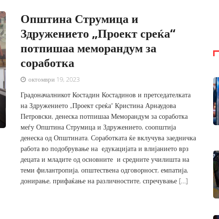
Општина Струмица и
Здружението „Проект среќа“
потпишаа меморандум за
соработка
октомври 19, 2023
Градоначалникот Костадин Костадинов и претседателката
на Здружението „Проект среќа“ Кристина Арнаудова
Петровски, денеска потпишаа Меморандум за соработка
меѓу Општина Струмица и Здружението, соопштија
денеска од Општината. Соработката ќе вклучува заедничка
работа во подобрување на едукацијата и влијанието врз
децата и младите од основните и средните училишта на
теми филантропија, општествена одговорност, емпатија,
донирање, прифаќање на различностите, спречување […]