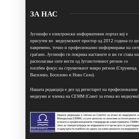
ЗА НАС
Југоинфо е електронски информативен портал кој е
присутен во медиумскиот простор од 2012 година со це
навремено, точно и професионално информирање на сит
граѓани. Југоинфо ги покрива настаните и ви ги става на
располагање сите вести од Југоисточниот регион со
посебен фокус на струмичкиот макро регион (Струмица,
Василево, Босилово и Ново Село).
Нашата редакција е дел од регистарот на професионални
медиуми и членка на СЕММ (Совет за етика во медиуми)