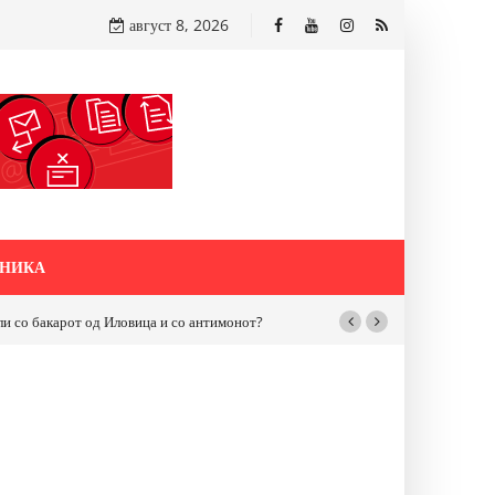
август 8, 2026
НИКА
бакарот од Иловица и со антимонот?