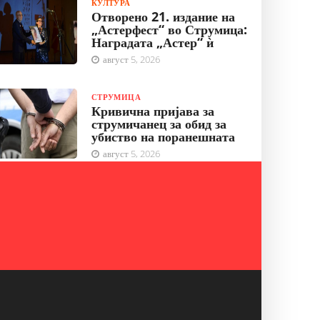
КУЛТУРА
Отворено 21. издание на
„Астерфест“ во Струмица:
Наградата „Астер“ ѝ
август 5, 2026
СТРУМИЦА
Кривична пријава за
струмичанец за обид за
убиство на поранешната
август 5, 2026