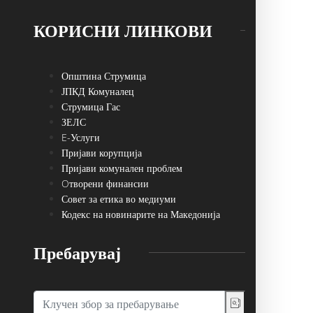
КОРИСНИ ЛИНКОВИ
Општина Струмица
ЈПКД Комуналец
Струмица Гас
ЗЕЛС
E-Услуги
Пријави корупција
Пријави комунален проблем
Oтворени финансии
Совет за етика во медиуми
Кодекс на новинарите на Македонија
Пребарувај