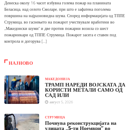
Денеска околу 16 часот избувна голема пожар на планината
Беласица, над селото Смоларе, при што е зафатена поголема
површина на најразновидна шума. Според информацијата од ТППЕ
Струмица, во гаснењето на пожарот учествувале вработени во
„Македонски шуми“ и две против пожарни возила со шест
пожарникари од ТППЕ Струмица. Пожарот засега е ставен под
контрола и догорува […]
НАЈНОВО
МАКЕДОНИЈА
ТРАМП НАРЕДИ ВОЈСКАТА ДА
КОРИСТИ МЕТАЛИ САМО ОД
САД ИЛИ
август 5, 2026
СТРУМИЦА
Почнува реконструкцијата на
улицата „5-ти Ноември“ во