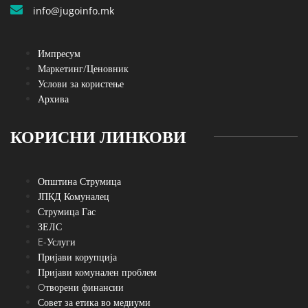
info@jugoinfo.mk
Импресум
Маркетинг/Ценовник
Услови за користење
Архива
КОРИСНИ ЛИНКОВИ
Општина Струмица
ЈПКД Комуналец
Струмица Гас
ЗЕЛС
E-Услуги
Пријави корупција
Пријави комунален проблем
Oтворени финансии
Совет за етика во медиуми