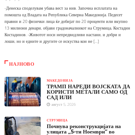
-Денеска споделувам убава вест за нив. Започна исплатата на
помошта од Владата на Република Северна Македонија. Педесет
правни и 20 физички лица ќе добијат по 20 проценти или вкупно
13 милиони денари, објави градоначалникот на Струмица, Костадин
Костадинов. -Животот носи непредвидливи настани, и добри и
лоши, но и едните и другите се искуства кои не […]
НАЈНОВО
МАКЕДОНИЈА
ТРАМП НАРЕДИ ВОЈСКАТА ДА
КОРИСТИ МЕТАЛИ САМО ОД
САД ИЛИ
август 5, 2026
СТРУМИЦА
Почнува реконструкцијата на
улицата „5-ти Ноември“ во