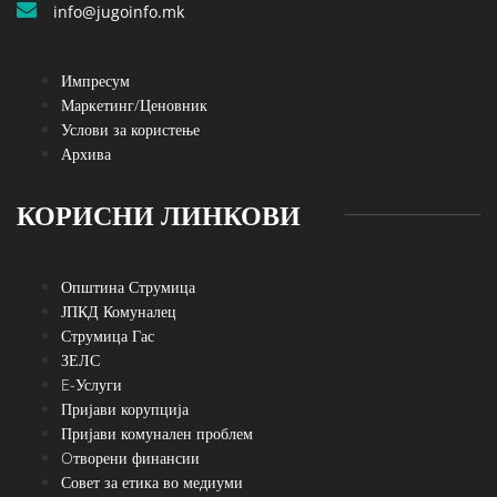
info@jugoinfo.mk
Импресум
Маркетинг/Ценовник
Услови за користење
Архива
КОРИСНИ ЛИНКОВИ
Општина Струмица
ЈПКД Комуналец
Струмица Гас
ЗЕЛС
E-Услуги
Пријави корупција
Пријави комунален проблем
Oтворени финансии
Совет за етика во медиуми