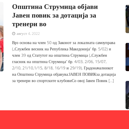
Општина Струмица објави
Јавен повик за дотација за
тренери во
август 4, 2022
Врз основа на член 50 од Законот за локалната самоуправа
(„Службен весник на Република Македонија“ бр. 5/02) и
член 39 од Статутот на општина Струмица („Службен
гласник на општина Струмица“ бр. 4/03, 2/06, 15/07,
2/10, 21/10,1/15, 8/18, 16/19 и 29/19), Градоначалникот
на Општина Струмица објавува:ЈАВЕН ПОВИКза дотација
за тренери во спортските клубовиСо овој Јавен Повик […]