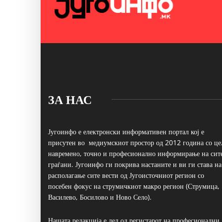
ЗА НАС
Југоинфо е електронски информативен портал кој е
присутен во медиумскиот простор од 2012 година со це
навремено, точно и професионално информирање на сит
граѓани. Југоинфо ги покрива настаните и ви ги става на
располагање сите вести од Југоисточниот регион со
посебен фокус на струмичкиот макро регион (Струмица,
Василево, Босилово и Ново Село).
Нашата редакција е дел од регистарот на професионални