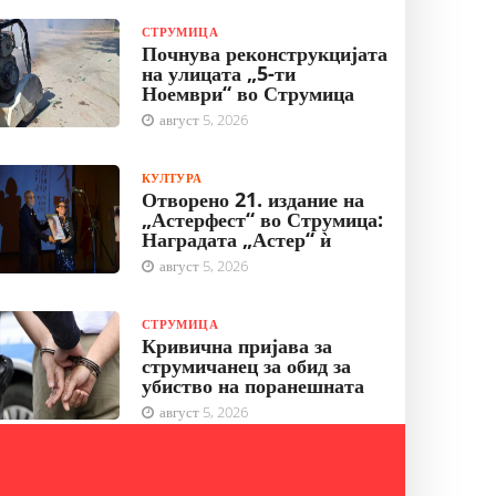
СТРУМИЦА
Почнува реконструкцијата
на улицата „5-ти
Ноември“ во Струмица
август 5, 2026
КУЛТУРА
Отворено 21. издание на
„Астерфест“ во Струмица:
Наградата „Астер“ ѝ
август 5, 2026
СТРУМИЦА
Кривична пријава за
струмичанец за обид за
убиство на поранешната
август 5, 2026