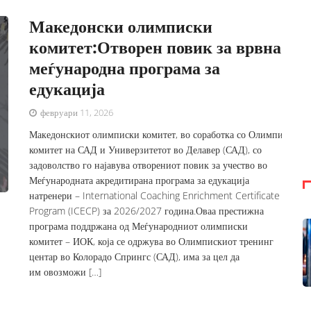
Македонски олимписки
комитет:Отворен повик за врвна
меѓународна програма за
едукација
февруари 11, 2026
Македонскиот олимписки комитет, во соработка со Олимпискиот
комитет на САД и Универзитетот во Делавер (САД), со
задоволство го најавува отворениот повик за учество во
Меѓународната акредитирана програма за едукација
натренери – International Coaching Enrichment Certificate
Program (ICECP) за 2026/2027 година.Оваа престижна
програма поддржана од Меѓународниот олимписки
комитет – ИОК, која се одржува во Олимпискиот тренинг
центар во Колорадо Спрингс (САД), има за цел да
им овозможи […]