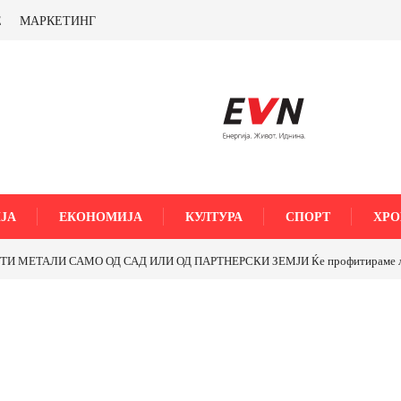
Е
МАРКЕТИНГ
ЈА
ЕКОНОМИЈА
КУЛТУРА
СПОРТ
ХРО
МЕТАЛИ САМО ОД САД ИЛИ ОД ПАРТНЕРСКИ ЗЕМЈИ Ќе профитираме ли со 