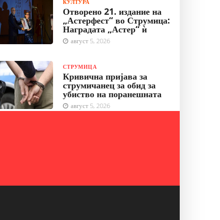
КУЛТУРА
Отворено 21. издание на
„Астерфест“ во Струмица:
Наградата „Астер“ ѝ
август 5, 2026
СТРУМИЦА
Кривична пријава за
струмичанец за обид за
убиство на поранешната
август 5, 2026