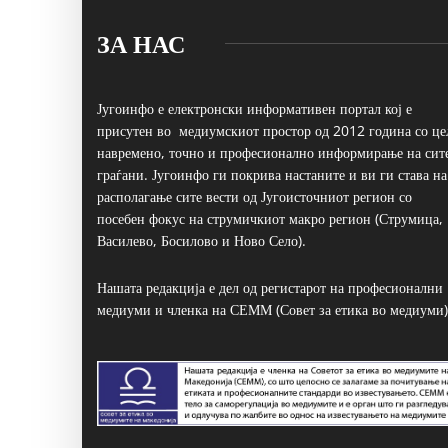
ЗА НАС
Југоинфо е електронски информативен портал кој е
присутен во медиумскиот простор од 2012 година со це
навремено, точно и професионално информирање на сит
граѓани. Југоинфо ги покрива настаните и ви ги става на
располагање сите вести од Југоисточниот регион со
посебен фокус на струмичкиот макро регион (Струмица,
Василево, Босилово и Ново Село).
Нашата редакција е дел од регистарот на професионални
медиуми и членка на СЕММ (Совет за етика во медиуми)