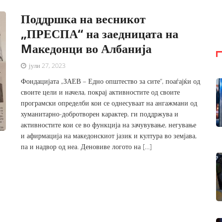
Поддршка на весникот
„ПРЕСПА“ на заедницата на
Mакедонци во Албанија
јули 27, 2023
Фондацијата „ЗАЕВ – Едно општество за сите“, поаѓајќи од
своите цели и начела, покрај активностите од своите
програмски определби кои се однесуваат на ангажмани од
хуманитарно-добротворен карактер, ги поддржува и
активностите кои се во функција на зачувување, негување
и афирмација на македонскиот јазик и култура во земјава,
па и надвор од неа. Деновиве логото на […]