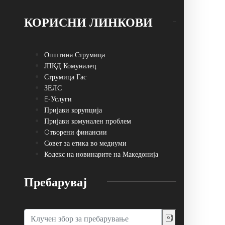
КОРИСНИ ЛИНКОВИ
Општина Струмица
ЈПКД Комуналец
Струмица Гас
ЗЕЛС
E-Услуги
Пријави корупција
Пријави комунален проблем
Oтворени финансии
Совет за етика во медиуми
Кодекс на новинарите на Македонија
Пребарувај