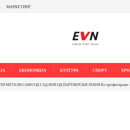
Е
МАРКЕТИНГ
ЈА
ЕКОНОМИЈА
КУЛТУРА
СПОРТ
ХРО
МЕТАЛИ САМО ОД САД ИЛИ ОД ПАРТНЕРСКИ ЗЕМЈИ Ќе профитираме ли со 