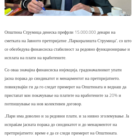
Општина Струмица денеска префрли 15.000.000 денари на
сметката на Јавното претпријатие „Паркиралишта Струмица“, со што
се обезбедува финансиска стабилност за редовно функционирање и
исплата на плати на вработените.
​Со оваа значајна финансиска инјекција, градоначалникот упати
јасна порака до синдикатот и менаџментот на претпријатието,
повикувајќи ги да го следат примерот на Општината и веднаш да
пристапат кон покачување на платите на вработените за 20% и
потпишување на нов колективен договор.​
„Пари има доволно и за редовни плати, и за нивно зголемување. Ја
испраќам јасната порака до синдикатот и до менаџментот на
претпријатието: време е да се следи примерот на Општината.