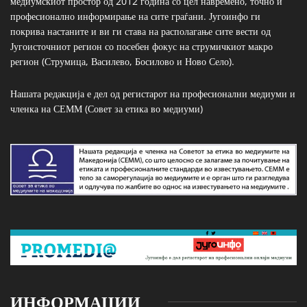
медиумскиот простор од 2012 година со цел навремено, точно и
професионално информирање на сите граѓани. Југоинфо ги
покрива настаните и ви ги става на располагање сите вести од
Југоисточниот регион со посебен фокус на струмичкиот макро
регион (Струмица, Василево, Босилово и Ново Село).
Нашата редакција е дел од регистарот на професионални медиуми и
членка на СЕММ (Совет за етика во медиуми)
ИНФОРМАЦИИ