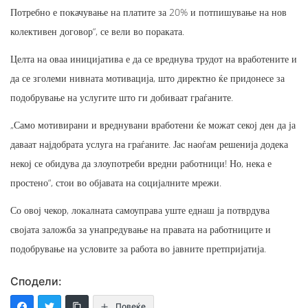
Потребно е покачување на платите за 20% и потпишување на нов
колективен договор“, се вели во пораката.​
Целта на оваа иницијатива е да се вреднува трудот на вработените и
да се зголеми нивната мотивација, што директно ќе придонесе за
подобрување на услугите што ги добиваат граѓаните.
​„Само мотивирани и вреднувани вработени ќе можат секој ден да ја
даваат најдобрата услуга на граѓаните. Јас наоѓам решенија додека
некој се обидува да злоупотреби вредни работници! Но, нека е
простено“, стои во објавата на социјалните мрежи.
​Со овој чекор, локалната самоуправа уште еднаш ја потврдува
својата заложба за унапредување на правата на работниците и
подобрување на условите за работа во јавните претпријатија.
Сподели:
Повеќе