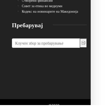
Oтворени финансии
Совет за етика во медиуми
Кодекс на новинарите на Македонија
Пребарувај
говор со основачот на порталот. ©2020,