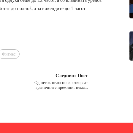
а одлука беше до 22 часот, а со владината уредба
отат до полноќ, а за викендите до 1 часот.
Фитнес
Следниот Пост
Од петок целосно се отвораат
граничните премини, нема…