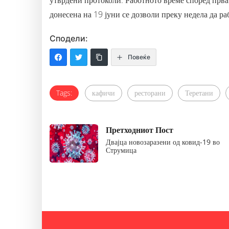
утврдени протоколи. Работното време според прват
донесена на 19 јуни се дозволи преку недела да раб
Сподели:
Повеќе
Tags:
кафичи
ресторани
Теретани
Претходниот Пост
Двајца новозаразени од ковид-19 во
Струмица