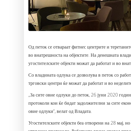
Од петок се отвараат фитнес центрите и теретанит
во внатрешноста на објектите. На денешната влади
угостителските објекти можат да работат и во вна
Со владината одлука се дозволува в петок со работ
трговски центри ќе можат да работат и во неделит
„За сите овие одлуки до петок, 26 јуни 2020 годи
протоколи кои ќе бидат задолжителни за сите еко
овие одлуки“, велат од Владата.
Угостителските објекти беа отворени на 28 мај, но