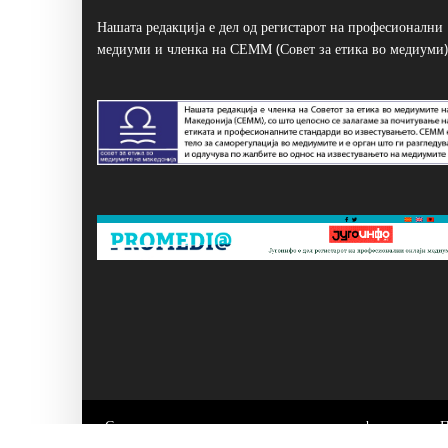
Нашата редакција е дел од регистарот на професионални
медиуми и членка на СЕММ (Совет за етика во медиуми)
Сите написи се користат само за лично информирање. 