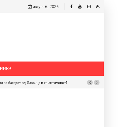
август 6, 2026
НИКА
бакарот од Иловица и со антимонот?
Почнува реконструкцијата на улицат