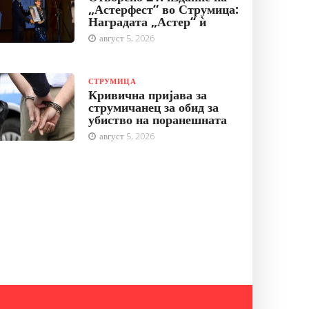
„Астерфест“ во Струмица:
Наградата „Астер“ ѝ
август 5, 2026
СТРУМИЦА
Кривична пријава за
струмичанец за обид за
убиство на поранешната
август 5, 2026