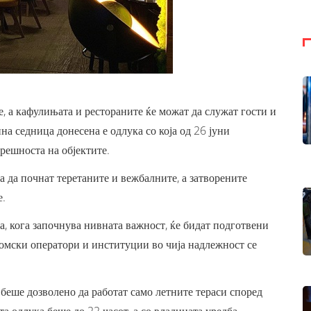
е, а кафулињата и рестораните ќе можат да служат гости и
на седница донесена е одлука со која од 26 јуни
трешноста на објектите.
а да почнат теретаните и вежбалните, а затворените
е.
на, кога започнува нивната важност, ќе бидат подготвени
номски оператори и институции во чија надлежност се
 беше дозволено да работат само летните тераси според