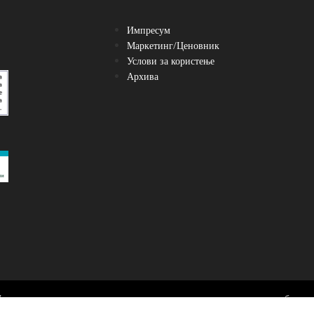
Импресум
Маркетинг/Ценовник
Услови за користење
Архива
Преземање, нивно користење и реемитување се можни само со посебен до
Југоинфо