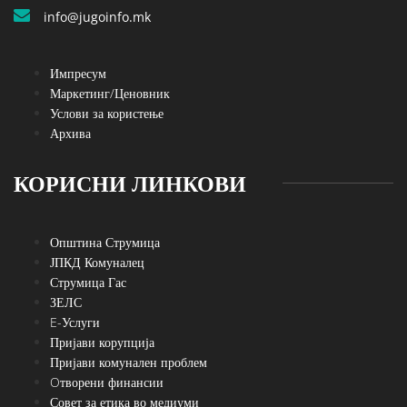
info@jugoinfo.mk
Импресум
Маркетинг/Ценовник
Услови за користење
Архива
КОРИСНИ ЛИНКОВИ
Општина Струмица
ЈПКД Комуналец
Струмица Гас
ЗЕЛС
E-Услуги
Пријави корупција
Пријави комунален проблем
Oтворени финансии
Совет за етика во медиуми