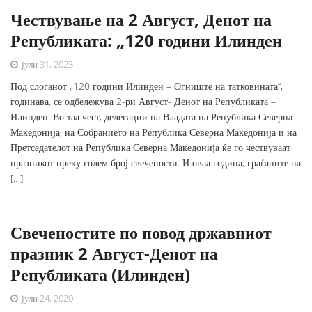
Чествување на 2 Август, Денот на
Републиката: „120 години Илинден
јули 31, 2023
Под слоганот „120 години Илинден – Огниште на татковината“,
годинава, се одбележува 2-ри Август- Денот на Републиката –
Илинден. Во таа чест, делегации на Владата на Република Северна
Македонија, на Собранието на Република Северна Македонија и на
Претседателот на Република Северна Македонија ќе го чествуваат
празникот преку голем број свечености. И оваа година, граѓаните на
[…]
Свеченостите по повод државниот
празник 2 Август-Денот на
Републиката (Илинден)
јули 24, 2020