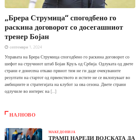
„Брера Струмица“ спогодбено го
раскина договорот со досегашниот
тренер Бојан
септември 1, 2024
Управата на Брера Струмица спогодбено го раскина договорот со
шефот на стручниот штаб Бојан Круљ од Србија. Одлуката од двете
страни е донесена откако првиот тим не ги даде очекуваните
резултати на стартот од првенството и истите не се вклопуваат во
амбициите и стратегијата на клубот за ова сезона. Двете страни
одлучиле во интерес на […]
НАЈНОВО
МАКЕДОНИЈА
ТРАМП НАРЕДИ ВОЈСКАТА ДА