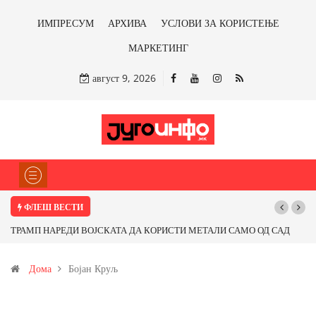
ИМПРЕСУМ
АРХИВА
УСЛОВИ ЗА КОРИСТЕЊЕ
МАРКЕТИНГ
август 9, 2026
ФЛЕШ ВЕСТИ
ТРАМП НАРЕДИ ВОЈСКАТА ДА КОРИСТИ МЕТАЛИ САМО ОД САД
Поч
ИЛИ ОД ПАРТНЕРСКИ ЗЕМЈИ Ќе профитираме ли со бакарот од
Дома
Бојан Круљ
Иловица и со антимонот?