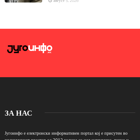
август 5, 2026
ЗА НАС
Југоинфо е електронски информативен портал кој е присутен во
медиумскиот простор од 2012 година со цел навремено, точно и