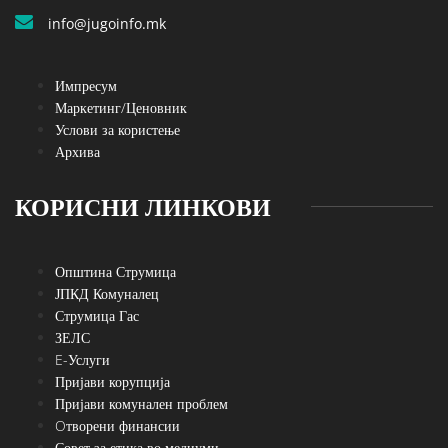
info@jugoinfo.mk
Импресум
Маркетинг/Ценовник
Услови за користење
Архива
КОРИСНИ ЛИНКОВИ
Општина Струмица
ЈПКД Комуналец
Струмица Гас
ЗЕЛС
E-Услуги
Пријави корупција
Пријави комунален проблем
Oтворени финансии
Совет за етика во медиуми