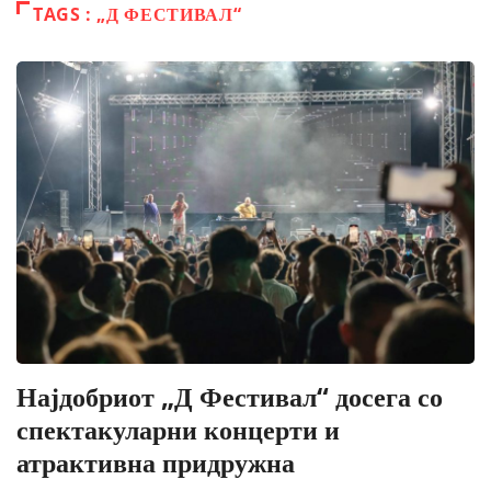
TAGS : „Д ФЕСТИВАЛ“
Најдобриот „Д Фестивал“ досега со
спектакуларни концерти и
атрактивна придружна