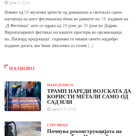
јули 2, 2024
Повеќе од 50 музички артисти од домашната и светската сцена
настапија на шест фестивалски бини во рамките на 14. издание на
„Д Фестивал“, што се одржа од 28 јуни до 30 јуни во Дојран.
Најпопуларниот фестивал на нашите простори во организација
на „Пасворд продукција“, годинава го имаше своето најдобро
издание досега, кое беше збогатено со голем […]
НАЈНОВО
МАКЕДОНИЈА
ТРАМП НАРЕДИ ВОЈСКАТА ДА
КОРИСТИ МЕТАЛИ САМО ОД
САД ИЛИ
август 5, 2026
СТРУМИЦА
Почнува реконструкцијата на