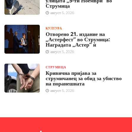
улицата „5-ти Ноември“ во
Струмица
август 5, 2026
КУЛТУРА
Отворено 21. издание на
„Астерфест“ во Струмица:
Наградата „Астер“ ѝ
август 5, 2026
СТРУМИЦА
Кривична пријава за
струмичанец за обид за убиство
на поранешната
август 5, 2026