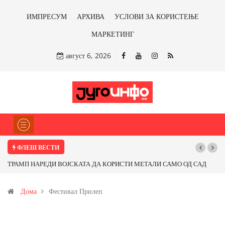
ИМПРЕСУМ
АРХИВА
УСЛОВИ ЗА КОРИСТЕЊЕ
МАРКЕТИНГ
август 6, 2026
ФЛЕШ ВЕСТИ
ТРАМП НАРЕДИ ВОЈСКАТА ДА КОРИСТИ МЕТАЛИ САМО ОД САД
ИЛИ ОД ПАРТНЕРСКИ ЗЕМЈИ Ќе профитираме ли со бакарот од
Дома
Фестивал Прилеп
Иловица и со антимонот?