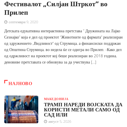
Фестивалот „Силјан Штркот“ во
Прилеп
септември 9, 2020
Детската едукативна интерактивна претстава ” Дружината на Лајко
Сезнајко” која е дел од проектот “Животните од фармата” реализиран
од здружението „Видливост“ од Струмица, а финансиски поддржан
од Општина Струмица, во недела ќе се одигра во Прилеп. -Како дел
од одржливост на проектот кој беше реализиран во 2018 година,
деновиве претставата се обновува за да учествува […]
НАЈНОВО
МАКЕДОНИЈА
ТРАМП НАРЕДИ ВОЈСКАТА ДА
КОРИСТИ МЕТАЛИ САМО ОД
САД ИЛИ
август 5, 2026