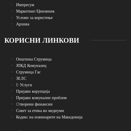
Импресум
Маркетинг/Ценовник
Услови за користење
Архива
КОРИСНИ ЛИНКОВИ
Општина Струмица
ЈПКД Комуналец
Струмица Гас
ЗЕЛС
E-Услуги
Пријави корупција
Пријави комунален проблем
Oтворени финансии
Совет за етика во медиуми
Кодекс на новинарите на Македонија