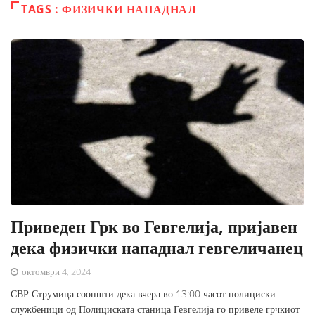
TAGS : ФИЗИЧКИ НАПАДНАЛ
Приведен Грк во Гевгелија, пријавен
дека физички нападнал гевгеличанец
октомври 4, 2024
СВР Струмица соопшти дека вчера во 13:00 часот полициски
службеници од Полициската станица Гевгелија го привеле грчкиот