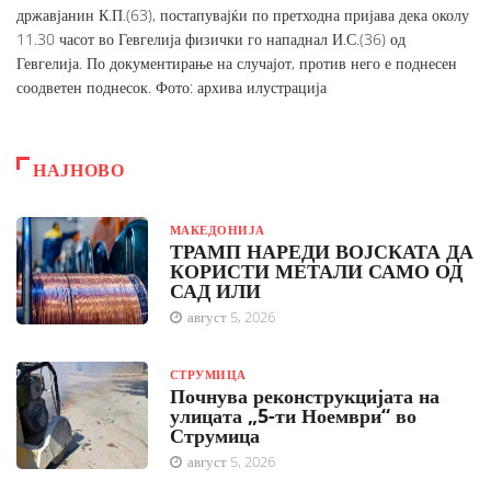
државјанин К.П.(63), постапувајќи по претходна пријава дека околу
11.30 часот во Гевгелија физички го нападнал И.С.(36) од
Гевгелија. По документирање на случајот, против него е поднесен
соодветен поднесок. Фото: архива илустрација
НАЈНОВО
МАКЕДОНИЈА
ТРАМП НАРЕДИ ВОЈСКАТА ДА
КОРИСТИ МЕТАЛИ САМО ОД
САД ИЛИ
август 5, 2026
СТРУМИЦА
Почнува реконструкцијата на
улицата „5-ти Ноември“ во
Струмица
август 5, 2026