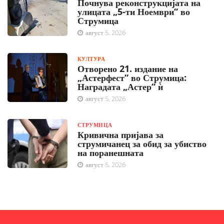
Почнува реконструкцијата на
улицата „5-ти Ноември“ во
Струмица
август 5, 2026
КУЛТУРА
Отворено 21. издание на
„Астерфест“ во Струмица:
Наградата „Астер“ ѝ
август 5, 2026
СТРУМИЦА
Кривична пријава за
струмичанец за обид за убиство
на поранешната
август 5, 2026