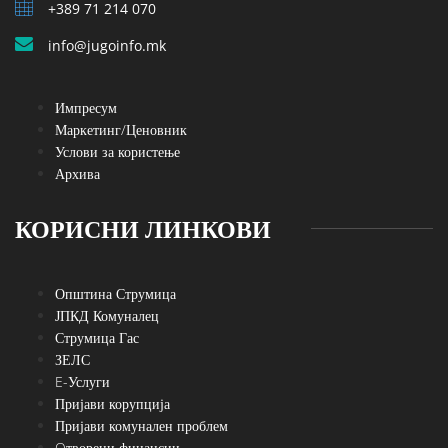
+389 71 214 070
info@jugoinfo.mk
Импресум
Маркетинг/Ценовник
Услови за користење
Архива
КОРИСНИ ЛИНКОВИ
Општина Струмица
ЈПКД Комуналец
Струмица Гас
ЗЕЛС
E-Услуги
Пријави корупција
Пријави комунален проблем
Oтворени финансии