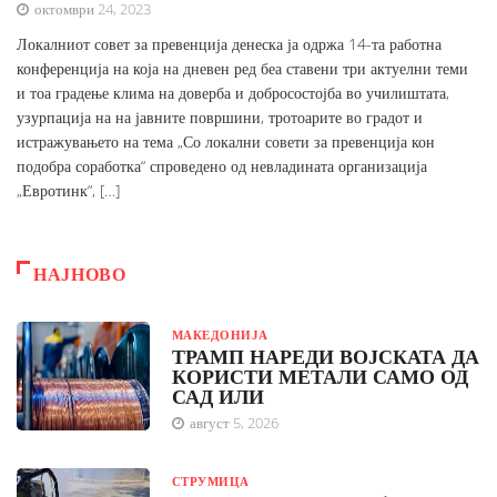
октомври 24, 2023
Локалниот совет за превенција денеска ја одржа 14-та работна
конференција на која на дневен ред беа ставени три актуелни теми
и тоа градење клима на доверба и добросостојба во училиштата,
узурпација на на јавните површини, тротоарите во градот и
истражувањето на тема „Со локални совети за превенција кон
подобра соработка“ спроведено од невладината организација
„Евротинк“, […]
НАЈНОВО
МАКЕДОНИЈА
ТРАМП НАРЕДИ ВОЈСКАТА ДА
КОРИСТИ МЕТАЛИ САМО ОД
САД ИЛИ
август 5, 2026
СТРУМИЦА