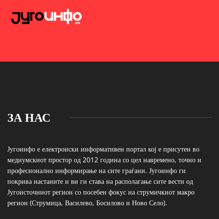
ЗА НАС
Југоинфо е електронски информативен портал кој е присутен во
медиумскиот простор од 2012 година со цел навремено, точно и
професионално информирање на сите граѓани. Југоинфо ги
покрива настаните и ви ги става на располагање сите вести од
Југоисточниот регион со посебен фокус на струмичкиот макро
регион (Струмица, Василево, Босилово и Ново Село).