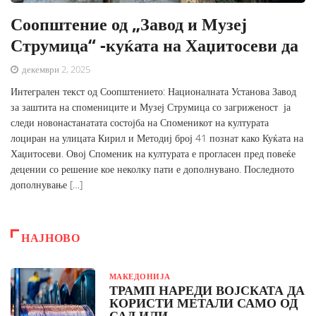
Соопштение од „Завод и Музеј
Струмица“ -куќата на Хаџитосеви да
декември 2, 2025
Интегрален текст од Соопштението: Националната Установа Завод
за заштита на спомениците и Музеј Струмица со загриженост ја
следи новонастанатата состојба на Споменикот на културата
лоциран на улицата Кирил и Методиј број 41 познат како Куќата на
Хаџитосеви. Овој Споменик на културата е прогласен пред повеќе
децении со решение кое неколку пати е дополнувано. Последното
дополнување […]
НАЈНОВО
МАКЕДОНИЈА
ТРАМП НАРЕДИ ВОЈСКАТА ДА
КОРИСТИ МЕТАЛИ САМО ОД
САД ИЛИ