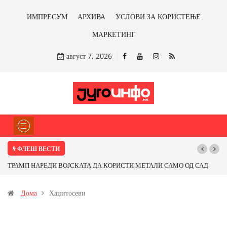
ИМПРЕСУМ
АРХИВА
УСЛОВИ ЗА КОРИСТЕЊЕ
МАРКЕТИНГ
август 7, 2026
ФЛЕШ ВЕСТИ
ТРАМП НАРЕДИ ВОЈСКАТА ДА КОРИСТИ МЕТАЛИ САМО ОД САД
ИЛИ ОД ПАРТНЕРСКИ ЗЕМЈИ Ќе профитираме ли со бакарот од
Дома
Хаџитосеви
Иловица и со антимонот?