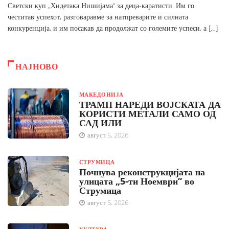
Светски куп „Хидетака Нишијама“ за деца-каратисти. Им го
честитав успехот, разговаравме за натпреварите и силната
конкуренција, и им посакав да продолжат со големите успеси, а […]
НАЈНОВО
МАКЕДОНИЈА
ТРАМП НАРЕДИ ВОЈСКАТА ДА
КОРИСТИ МЕТАЛИ САМО ОД
САД ИЛИ
август 5, 2026
СТРУМИЦА
Почнува реконструкцијата на
улицата „5-ти Ноември“ во
Струмица
август 5, 2026