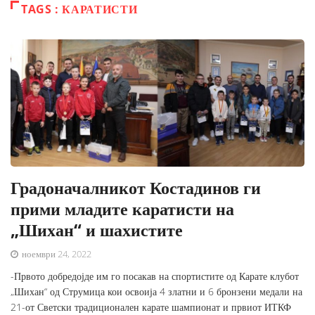
TAGS : КАРАТИСТИ
Градоначалникот Костадинов ги
прими младите каратисти на
„Шихан“ и шахистите
ноември 24, 2022
-Првото добредојде им го посакав на спортистите од Карате клубот
„Шихан“ од Струмица кои освоија 4 златни и 6 бронзени медали на
21-от Светски традиционален карате шампионат и првиот ИТКФ