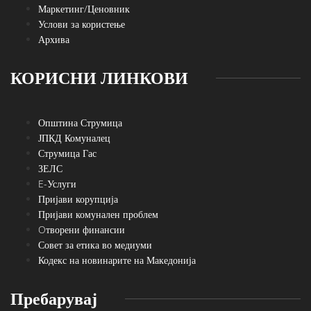
Маркетинг/Ценовник
Услови за користење
Архива
КОРИСНИ ЛИНКОВИ
Општина Струмица
ЈПКД Комуналец
Струмица Гас
ЗЕЛС
E-Услуги
Пријави корупција
Пријави комунален проблем
Oтворени финансии
Совет за етика во медиуми
Кодекс на новинарите на Македонија
Пребарувај