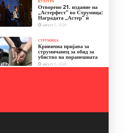
КУЛТУРА
Отворено 21. издание на
„Астерфест“ во Струмица:
Наградата „Астер“ ѝ
август 5, 2026
СТРУМИЦА
Кривична пријава за
струмичанец за обид за
убиство на поранешната
август 5, 2026