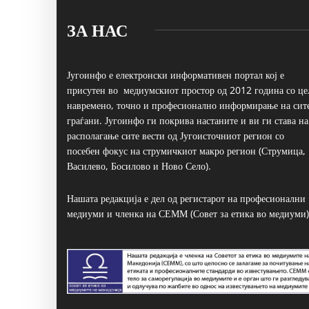
ЗА НАС
Југоинфо е електронски информативен портал кој е
присутен во медиумскиот простор од 2012 година со це
навремено, точно и професионално информирање на сит
граѓани. Југоинфо ги покрива настаните и ви ги става на
располагање сите вести од Југоисточниот регион со
посебен фокус на струмичкиот макро регион (Струмица,
Василево, Босилово и Ново Село).
Нашата редакција е дел од регистарот на професионални
медиуми и членка на СЕММ (Совет за етика во медиуми)