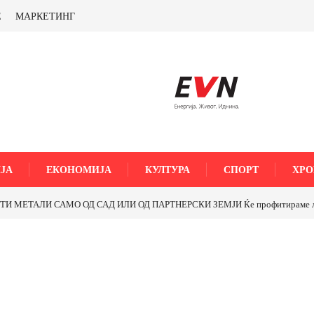
Е
МАРКЕТИНГ
ЈА
ЕКОНОМИЈА
КУЛТУРА
СПОРТ
ХРО
МЕТАЛИ САМО ОД САД ИЛИ ОД ПАРТНЕРСКИ ЗЕМЈИ Ќе профитираме ли со 