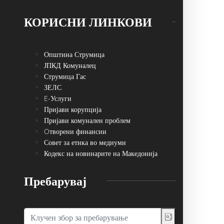
КОРИСНИ ЛИНКОВИ
Општина Струмица
ЈПКД Комуналец
Струмица Гас
ЗЕЛС
E-Услуги
Пријави корупција
Пријави комунален проблем
Oтворени финансии
Совет за етика во медиуми
Кодекс на новинарите на Македонија
Пребарувај