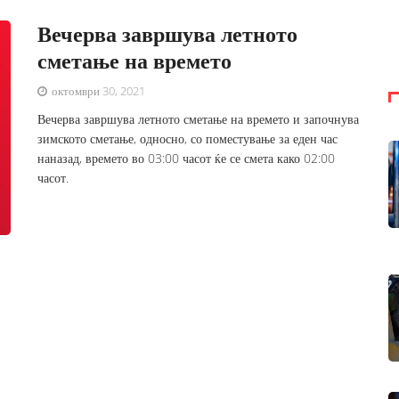
Вечерва завршува летното
сметање на времето
октомври 30, 2021
Вечерва завршува летното сметање на времето и започнува
зимското сметање, односно, со поместување за еден час
наназад, времето во 03:00 часот ќе се смета како 02:00
часот.