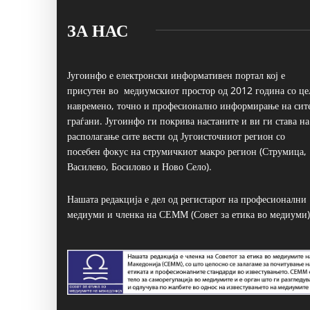
ЗА НАС
Југоинфо е електронски информативен портал кој е
присутен во медиумскиот простор од 2012 година со це
навремено, точно и професионално информирање на сит
граѓани. Југоинфо ги покрива настаните и ви ги става на
располагање сите вести од Југоисточниот регион со
посебен фокус на струмичкиот макро регион (Струмица,
Василево, Босилово и Ново Село).
Нашата редакција е дел од регистарот на професионални
медиуми и членка на СЕММ (Совет за етика во медиуми)