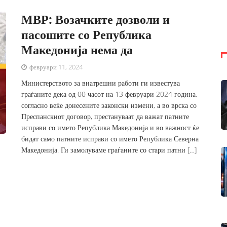
МВР: Возачките дозволи и
пасошите со Република
Македонија нема да
февруари 11, 2024
Министерството за внатрешни работи ги известува
граѓаните дека од 00 часот на 13 февруари 2024 година,
согласно веќе донесените законски измени, а во врска со
Преспанскиот договор, престануваат да важат патните
исправи со името Република Македонија и во важност ќе
бидат само патните исправи со името Република Северна
Македонија. Ги замолуваме граѓаните со стари патни […]