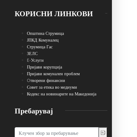
КОРИСНИ ЛИНКОВИ
Општина Струмица
ЈПКД Комуналец
Струмица Гас
ЗЕЛС
E-Услуги
Пријави корупција
Пријави комунален проблем
Oтворени финансии
Совет за етика во медиуми
Кодекс на новинарите на Македонија
Пребарувај