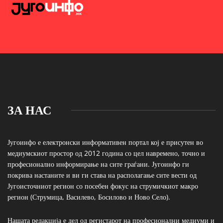
ЗА НАС
Југоинфо е електронски информативен портал кој е присутен во
медиумскиот простор од 2012 година со цел навремено, точно и
професионално информирање на сите граѓани. Југоинфо ги
покрива настаните и ви ги става на располагање сите вести од
Југоисточниот регион со посебен фокус на струмичкиот макро
регион (Струмица, Василево, Босилово и Ново Село).
Нашата редакција е дел од регистарот на професионални медиуми и