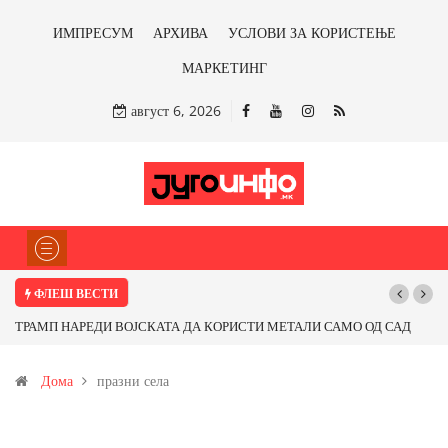
ИМПРЕСУМ
АРХИВА
УСЛОВИ ЗА КОРИСТЕЊЕ
МАРКЕТИНГ
август 6, 2026
ФЛЕШ ВЕСТИ
ТРАМП НАРЕДИ ВОЈСКАТА ДА КОРИСТИ МЕТАЛИ САМО ОД САД
ИЛИ ОД ПАРТНЕРСКИ ЗЕМЈИ Ќе профитираме ли со бакарот од
Дома
празни села
Иловица и со антимонот?