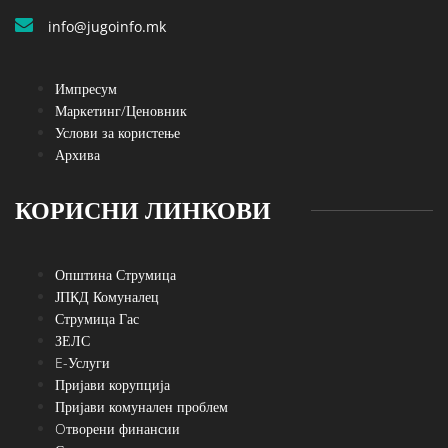
info@jugoinfo.mk
Импресум
Маркетинг/Ценовник
Услови за користење
Архива
КОРИСНИ ЛИНКОВИ
Општина Струмица
ЈПКД Комуналец
Струмица Гас
ЗЕЛС
E-Услуги
Пријави корупција
Пријави комунален проблем
Oтворени финансии