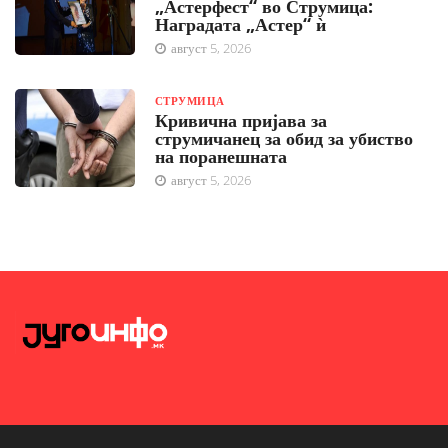
„Астерфест“ во Струмица:
Наградата „Астер“ ѝ
август 5, 2026
СТРУМИЦА
Кривична пријава за
струмичанец за обид за убиство
на поранешната
август 5, 2026