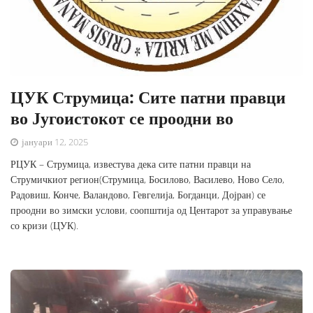
ЦУК Струмица: Сите патни правци
во Југоистокот се проодни во
јануари 12, 2025
РЦУК – Струмица, известува дека сите патни правци на
Струмичкиот регион(Струмица, Босилово, Василево, Ново Село,
Радовиш, Конче, Валандово, Гевгелија, Богданци, Дојран) се
проодни во зимски услови, соопштија од Центарот за управување
со кризи (ЦУК).