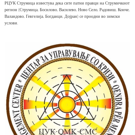
РЦУК Струмица известува дека сите патни правци на Струмичкиот
регион (Струмица, Босилово, Василево, Ново Село, Радовиш, Конче,
Валандово, Гевгелија, Богданци, Дојран) се проодни во зимски
услови.