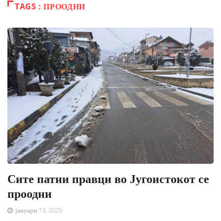
TAGS : ПРООДНИ
Сите патни правци во Југоистокот се
проодни
јануари 13, 2025