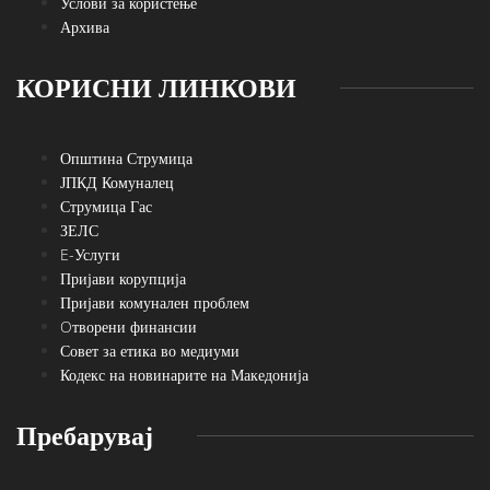
Услови за користење
Архива
КОРИСНИ ЛИНКОВИ
Општина Струмица
ЈПКД Комуналец
Струмица Гас
ЗЕЛС
E-Услуги
Пријави корупција
Пријави комунален проблем
Oтворени финансии
Совет за етика во медиуми
Кодекс на новинарите на Македонија
Пребарувај