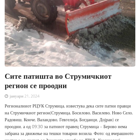
Сите патишта во Струмичкиот
регион се проодни
јануари 21, 2024
Регионалниот РЦУК Струмица, известува дека сите патни правци
на Струмичкиот регион(Струмица, Босилово, Василево, Ново Село,
Радовиш, Конче, Валандово, Гевгелија, Богданци, Дојран) се
проодни, а од 09:30 за патниот правец Струмица – Берово нема
забрана за движење на тешки товарни возила. Фото: од вчерашното