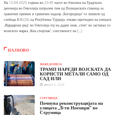
На 12.04.2025 година во 23.45 часот во близина на Градската
депонија во Гевгелија патролен тим од Полициската станица за
граничен премин и граничен надзор „Богородица“ го лишиле од
слобода Б.О.(26) од Република Турција, откако претходно на улицата
„Вардарски рид“ во Гевгелија тој на даден знак „стоп“ не застанал со
возилото марка „Киа спортаж“, сопственост на […]
НАЈНОВО
МАКЕДОНИЈА
ТРАМП НАРЕДИ ВОЈСКАТА ДА
КОРИСТИ МЕТАЛИ САМО ОД
САД ИЛИ
август 5, 2026
СТРУМИЦА
Почнува реконструкцијата на
улицата „5-ти Ноември“ во
Струмица