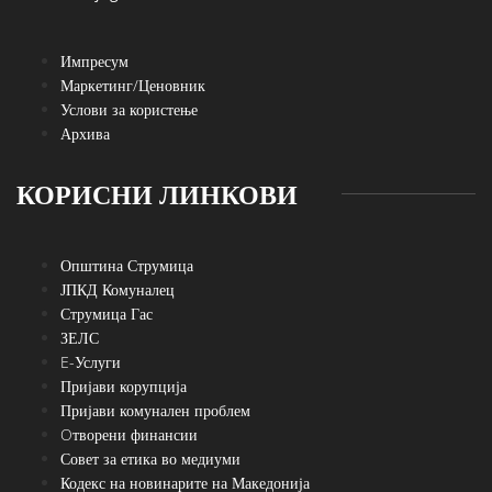
Импресум
Маркетинг/Ценовник
Услови за користење
Архива
КОРИСНИ ЛИНКОВИ
Општина Струмица
ЈПКД Комуналец
Струмица Гас
ЗЕЛС
E-Услуги
Пријави корупција
Пријави комунален проблем
Oтворени финансии
Совет за етика во медиуми
Кодекс на новинарите на Македонија