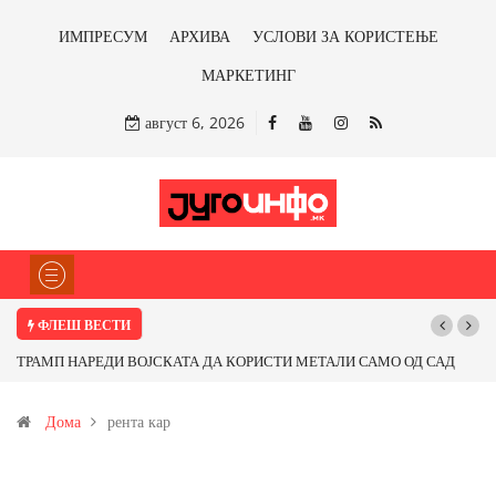
ИМПРЕСУМ
АРХИВА
УСЛОВИ ЗА КОРИСТЕЊЕ
МАРКЕТИНГ
август 6, 2026
ФЛЕШ ВЕСТИ
РАМП НАРЕДИ ВОЈСКАТА ДА КОРИСТИ МЕТАЛИ САМО ОД САД
Почнува
И ОД ПАРТНЕРСКИ ЗЕМЈИ Ќе профитираме ли со бакарот од
Дома
рента кар
овица и со антимонот?