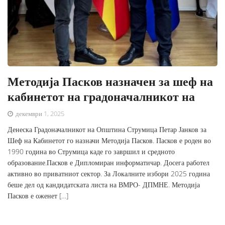
Методија Пасков назначен за шеф на
кабинетот на градоначалникот на
декември 1, 2025
Денеска Градоначалникот на Општина Струмица Петар Јанков за
Шеф на Кабинетот го назначи Методија Пасков. Пасков е роден во
1990 година во Струмица каде го завршил и средното
образование.Пасков е Дипломиран информатичар. Досега работел
активно во приватниот сектор. За Локалните избори 2025 година
беше дел од кандидатската листа на ВМРО- ДПМНЕ. Методија
Пасков е оженет […]