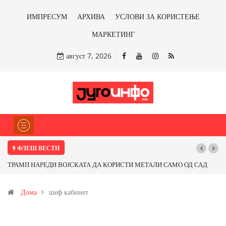
ИМПРЕСУМ
АРХИВА
УСЛОВИ ЗА КОРИСТЕЊЕ
МАРКЕТИНГ
август 7, 2026
ФЛЕШ ВЕСТИ
ТРАМП НАРЕДИ ВОЈСКАТА ДА КОРИСТИ МЕТАЛИ САМО ОД САД
ИЛИ ОД ПАРТНЕРСКИ ЗЕМЈИ Ќе профитираме ли со бакарот од
Дома
шеф кабинет
Иловица и со антимонот?