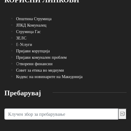
Општина Струмица
ЈПКД Комуналец
Струмица Гас
ЗЕЛС
E-Услуги
Пријави корупција
Пријави комунален проблем
Oтворени финансии
Совет за етика во медиуми
Кодекс на новинарите на Македонија
Пребарувај