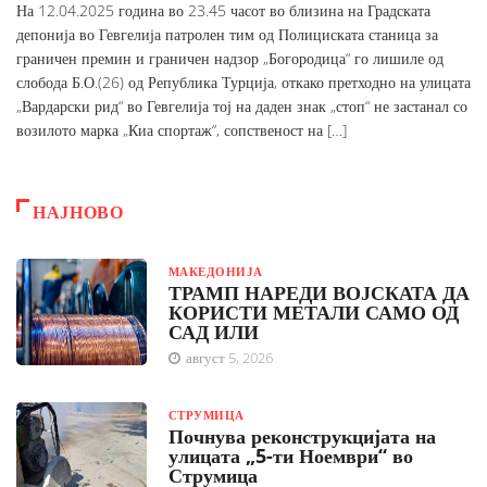
На 12.04.2025 година во 23.45 часот во близина на Градската
депонија во Гевгелија патролен тим од Полициската станица за
граничен премин и граничен надзор „Богородица“ го лишиле од
слобода Б.О.(26) од Република Турција, откако претходно на улицата
„Вардарски рид“ во Гевгелија тој на даден знак „стоп“ не застанал со
возилото марка „Киа спортаж“, сопственост на […]
НАЈНОВО
МАКЕДОНИЈА
ТРАМП НАРЕДИ ВОЈСКАТА ДА
КОРИСТИ МЕТАЛИ САМО ОД
САД ИЛИ
август 5, 2026
СТРУМИЦА
Почнува реконструкцијата на
улицата „5-ти Ноември“ во
Струмица