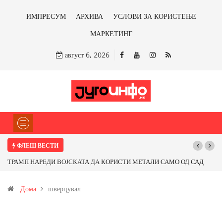
ИМПРЕСУМ
АРХИВА
УСЛОВИ ЗА КОРИСТЕЊЕ
МАРКЕТИНГ
август 6, 2026
ФЛЕШ ВЕСТИ
ТРАМП НАРЕДИ ВОЈСКАТА ДА КОРИСТИ МЕТАЛИ САМО ОД САД
ИЛИ ОД ПАРТНЕРСКИ ЗЕМЈИ Ќе профитираме ли со бакарот од
Дома
шверцувал
Иловица и со антимонот?