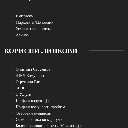
Импресум
Маркетинг/Ценовник
Услови за користење
Архива
КОРИСНИ ЛИНКОВИ
Општина Струмица
ЈПКД Комуналец
Струмица Гас
ЗЕЛС
E-Услуги
Пријави корупција
Пријави комунален проблем
Oтворени финансии
Совет за етика во медиуми
Кодекс на новинарите на Македонија