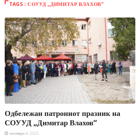
TAGS : СОУУД „ДИМИТАР ВЛАХОВ“
Одбележан патрониот празник на
СОУУД „Димитар Влахов“
ноември 8, 2023