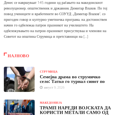
Денес се навршуваат 145 години од раѓањето на македонскиот
револуционер, општественик и државник Димитар Влахов. По тој
повод учениците и вработените во СОУУД „Димитар Влахов“, со
пригоден говор и културно-уметничка програма, на достоинствен
начин го одбележаа патрон празникот на училиштето. На
одбележувањето на патрон-празникот присуствуваа и членови на
Советот на општина Струмица и претставници на […]
НАЈНОВО
СТРУМИЦА
Семејна драма во струмичко
село: Татко го турнал синот по
август 9, 2026
МАКЕДОНИЈА
ТРАМП НАРЕДИ ВОЈСКАТА ДА
КОРИСТИ МЕТАЛИ САМО ОД