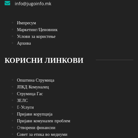
info@jugoinfo.mk
Импресум
Маркетинг/Ценовник
Услови за користење
Архива
КОРИСНИ ЛИНКОВИ
Општина Струмица
ЈПКД Комуналец
Струмица Гас
ЗЕЛС
E-Услуги
Пријави корупција
Пријави комунален проблем
Oтворени финансии
Совет за етика во медиуми