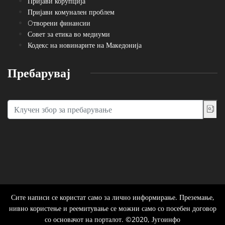
Пријави корупција
Пријави комунален проблем
Oтворени финансии
Совет за етика во медиуми
Кодекс на новинарите на Македонија
Пребарувај
Сите написи се користат само за лично информирање. Преземање,
нивно користење и реемитување се можни само со посебен договор
со основачот на порталот. ©2020, Југоинфо