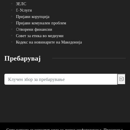
ЗЕЛС
E-Услуги
Пријави корупција
Пријави комунален проблем
Oтворени финансии
Совет за етика во медиуми
Кодекс на новинарите на Македонија
Пребарувај
Сите написи се користат само за лично информирање. Преземање,