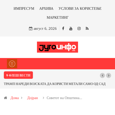
ИМПРЕСУМ
АРХИВА
УСЛОВИ ЗА КОРИСТЕЊЕ
МАРКЕТИНГ
август 6, 2026
ФЛЕШ ВЕСТИ
ТРАМП НАРЕДИ ВОЈСКАТА ДА КОРИСТИ МЕТАЛИ САМО ОД САД
Почну
ИЛИ ОД ПАРТНЕРСКИ ЗЕМЈИ Ќе профитираме ли со бакарот од
Дома
Дојран
Советот на Општина…
Иловица и со антимонот?