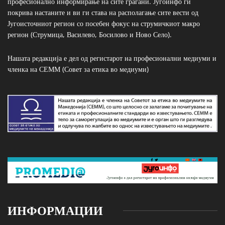
професионално информирање на сите граѓани. Југоинфо ги
покрива настаните и ви ги става на располагање сите вести од
Југоисточниот регион со посебен фокус на струмичкиот макро
регион (Струмица, Василево, Босилово и Ново Село).
Нашата редакција е дел од регистарот на професионални медиуми и
членка на СЕММ (Совет за етика во медиуми)
ИНФОРМАЦИИ