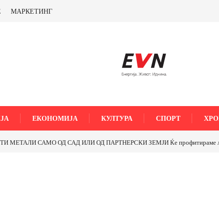
Е
МАРКЕТИНГ
ЈА
ЕКОНОМИЈА
КУЛТУРА
СПОРТ
ХРО
МЕТАЛИ САМО ОД САД ИЛИ ОД ПАРТНЕРСКИ ЗЕМЈИ Ќе профитираме ли со 