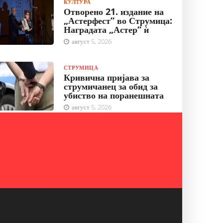
КУЛТУРА
Отворено 21. издание на
„Астерфест“ во Струмица:
Наградата „Астер“ ѝ
август 5, 2026
СТРУМИЦА
Кривична пријава за
струмичанец за обид за
убиство на поранешната
август 5, 2026