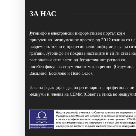
ЗА НАС
Југоинфо е електронски информативен портал кој е
присутен во медиумскиот простор од 2012 година со це
навремено, точно и професионално информирање на сит
граѓани. Југоинфо ги покрива настаните и ви ги става на
располагање сите вести од Југоисточниот регион со
посебен фокус на струмичкиот макро регион (Струмица,
Василево, Босилово и Ново Село).
Нашата редакција е дел од регистарот на професионални
медиуми и членка на СЕММ (Совет за етика во медиуми)