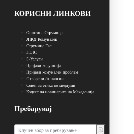
КОРИСНИ ЛИНКОВИ
Општина Струмица
ЈПКД Комуналец
Струмица Гас
ЗЕЛС
E-Услуги
Пријави корупција
Пријави комунален проблем
Oтворени финансии
Совет за етика во медиуми
Кодекс на новинарите на Македонија
Пребарувај