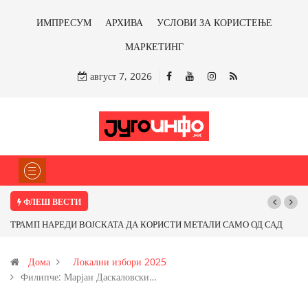
ИМПРЕСУМ
АРХИВА
УСЛОВИ ЗА КОРИСТЕЊЕ
МАРКЕТИНГ
август 7, 2026
ФЛЕШ ВЕСТИ
И МЕТАЛИ САМО ОД САД
Почнува реконструкцијата на улицата „5-ти Но
ме ли со бакарот од
Дома
Локални избори 2025
Филипче: Марјан Даскаловски…