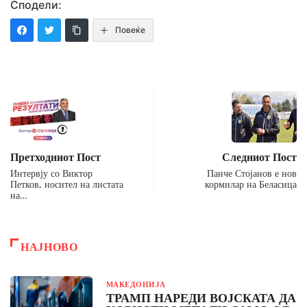
Сподели:
Повеќе
Претходниот Пост
Следниот Пост
Интервју со Виктор
Панче Стојанов е нов
Петков, носител на листата
кормилар на Беласица
на…
НАЈНОВО
МАКЕДОНИЈА
ТРАМП НАРЕДИ ВОЈСКАТА ДА