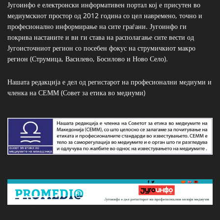
Југоинфо е електронски информативен портал кој е присутен во
медиумскиот простор од 2012 година со цел навремено, точно и
професионално информирање на сите граѓани. Југоинфо ги
покрива настаните и ви ги става на располагање сите вести од
Југоисточниот регион со посебен фокус на струмичкиот макро
регион (Струмица, Василево, Босилово и Ново Село).
Нашата редакција е дел од регистарот на професионални медиуми и
членка на СЕММ (Совет за етика во медиуми)