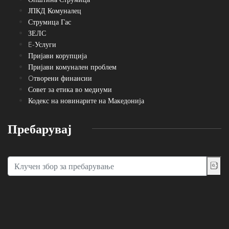
ЈПКД Комуналец
Струмица Гас
ЗЕЛС
E-Услуги
Пријави корупција
Пријави комунален проблем
Oтворени финансии
Совет за етика во медиуми
Кодекс на новинарите на Македонија
Пребарувај