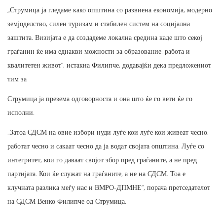
„Струмица ја гледаме како општина со развиена економија, модерно
земјоделство, силен туризам и стабилен систем на социјална
заштита. Визијата е да создадеме локална средина каде што секој
граѓанин ќе има еднакви можности за образование, работа и
квалитетен живот“, истакна Филипче, додавајќи дека предложениот
тим за
Струмица ја презема одговорноста и она што ќе го вети ќе го
исполни.
„Затоа СДСМ на овие избори нуди луѓе кои луѓе кои живеат чесно,
работат чесно и сакаат чесно да ја водат својата општина. Луѓе со
интегритет, кои го даваат својот збор пред граѓаните, а не пред
партијата. Кои ќе служат на граѓаните, а не на СДСМ. Тоа е
клучната разлика меѓу нас и ВМРО-ДПМНЕ“, порача претседателот
на СДСМ Венко Филипче од Струмица.