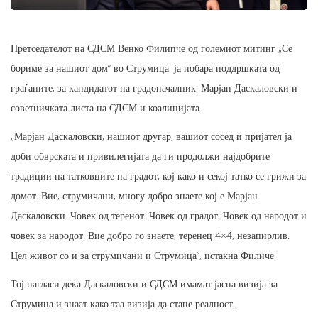
Претседателот на СДСМ Венко Филипче од големиот митинг „Се
бориме за нашиот дом“ во Струмица, ја побара поддршката од
граѓаните, за кандидатот на градоначалник, Марјан Даскаловски и
советничката листа на СДСМ и коалицијата.
„Марјан Даскаловски, нашиот другар, вашиот сосед и пријател ја
доби обврската и привилегијата да ги продолжи најдобрите
традиции на татковците на градот, кој како и секој татко се грижи за
домот. Вие, струмичани, многу добро знаете кој е Марјан
Даскаловски. Човек од теренот. Човек од градот. Човек од народот и
човек за народот. Вие добро го знаете, теренец 4×4, незапирлив.
Цел живот со и за струмичани и Струмица“, истакна Филиче.
Тој нагласи дека Даскаловски и СДСМ имамат јасна визија за
Струмица и знаат како таа визија да стане реалност.