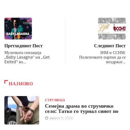
Претходниот Пост
Следниот Пост
Музичката сензација
ЗНМ и ССНМ:
„Baby Lasagna“ нa „Get
Политичките партии да се
Exited” во…
воздржат…
НАЈНОВО
СТРУМИЦА
Семејна драма во струмичко
село: Татко го турнал синот по
август 9, 2026