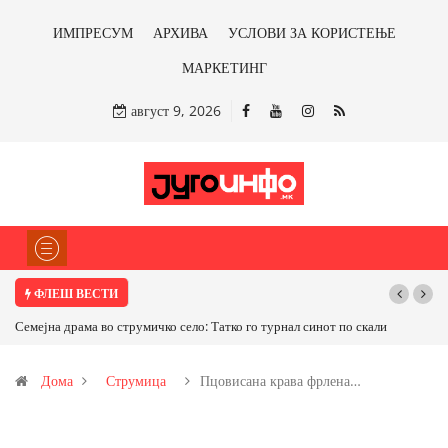
ИМПРЕСУМ
АРХИВА
УСЛОВИ ЗА КОРИСТЕЊЕ
МАРКЕТИНГ
август 9, 2026
ФЛЕШ ВЕСТИ
Семејна драма во струмичко село: Татко го турнал синот по скали
ТРАМП НА
САД ИЛИ О
Дома
Струмица
Пцовисана крава фрлена…
бакарот од