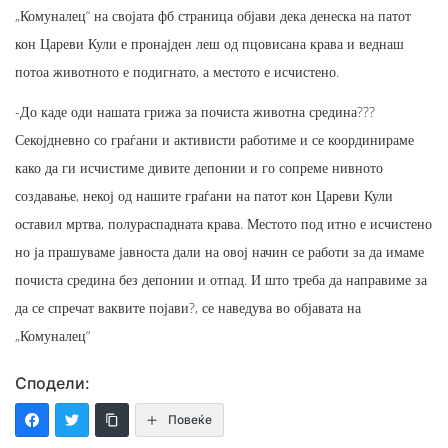
„Комуналец“ на својата фб страница објави дека денеска на патот
кон Цареви Кули е пронајден леш од пцовисана крава и веднаш
потоа животното е подигнато, а местото е исчистено.
-До каде оди нашата грижа за почиста животна средина???
Секојдневно со граѓани и активисти работиме и се координираме
како да ги исчистиме дивите депонии и го сопреме нивното
создавање, некој од нашите граѓани на патот кон Цареви Кули
оставил мртва, полураспадната крава. Местото под итно е исчистено
но ја прашуваме јавноста дали на овој начин се работи за да имаме
почиста средина без депонии и отпад. И што треба да направиме за
да се спречат ваквите појави?, се наведува во објавата на
„Комуналец“
Сподели:
Повеќе