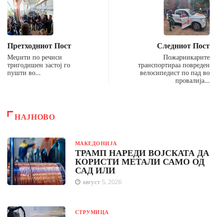
Претходниот Пост
Следниот Пост
Меџити по речиси
Пожарникарите
тригодишен застој го
транспортираа повреден
пушти во…
велосипедист по пад во
провалија…
НАЈНОВО
МАКЕДОНИЈА
ТРАМП НАРЕДИ ВОЈСКАТА ДА
КОРИСТИ МЕТАЛИ САМО ОД
САД ИЛИ
август 5, 2026
СТРУМИЦА