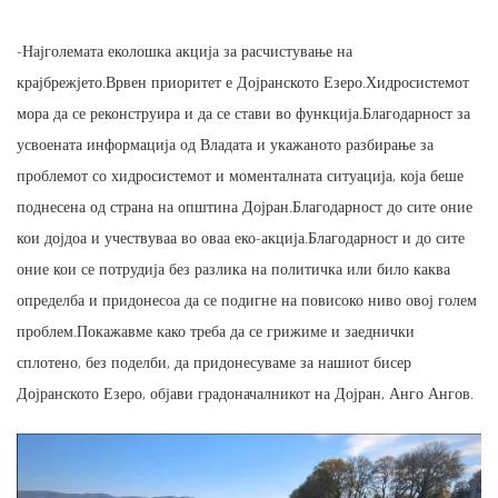
-Најголемата еколошка акција за расчистување на
крајбрежјето.Врвен приоритет е Дојранското Езеро.Хидросистемот
мора да се реконструира и да се стави во функција.Благодарност за
усвоената информација од Владата и укажаното разбирање за
проблемот со хидросистемот и моменталната ситуација, која беше
поднесена од страна на општина Дојран.Благодарност до сите оние
кои дојдоа и учествуваа во оваа еко-акција.Благодарност и до сите
оние кои се потрудија без разлика на политичка или било каква
определба и придонесоа да се подигне на повисоко ниво овој голем
проблем.Покажавме како треба да се грижиме и заеднички
сплотено, без поделби, да придонесуваме за нашиот бисер
Дојранското Езеро, објави градоначалникот на Дојран, Анго Ангов.