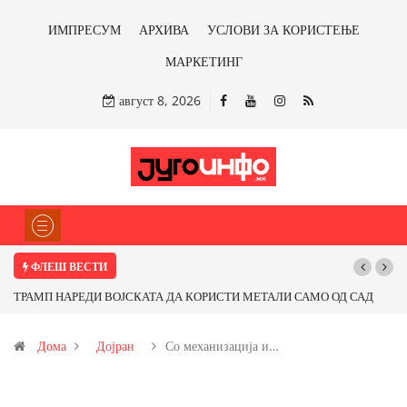
ИМПРЕСУМ
АРХИВА
УСЛОВИ ЗА КОРИСТЕЊЕ
МАРКЕТИНГ
август 8, 2026
ФЛЕШ ВЕСТИ
АЛИ САМО ОД САД
Почнува реконструкцијата на улицата „5-ти Ноември“
 со бакарот од
Дома
Дојран
Со механизација и…