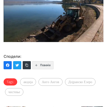
Сподели:
Повеќе
Tags:
акција
Анго Ангов
Дојранско Езеро
чистење