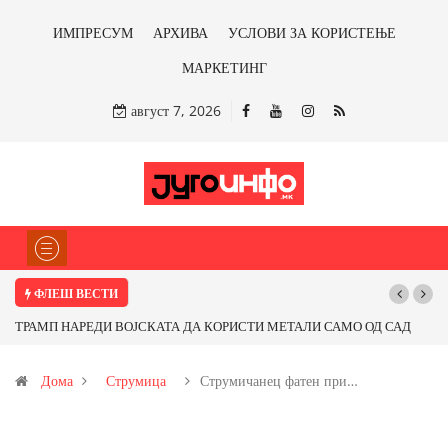
ИМПРЕСУМ
АРХИВА
УСЛОВИ ЗА КОРИСТЕЊЕ
МАРКЕТИНГ
август 7, 2026
ФЛЕШ ВЕСТИ
ТРАМП НАРЕДИ ВОЈСКАТА ДА КОРИСТИ МЕТАЛИ САМО ОД САД
Почну
ИЛИ ОД ПАРТНЕРСКИ ЗЕМЈИ Ќе профитираме ли со бакарот од
Дома
Струмица
Струмичанец фатен при…
Иловица и со антимонот?