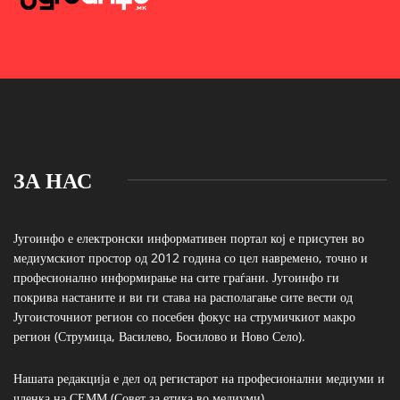
ЗА НАС
Југоинфо е електронски информативен портал кој е присутен во
медиумскиот простор од 2012 година со цел навремено, точно и
професионално информирање на сите граѓани. Југоинфо ги
покрива настаните и ви ги става на располагање сите вести од
Југоисточниот регион со посебен фокус на струмичкиот макро
регион (Струмица, Василево, Босилово и Ново Село).
Нашата редакција е дел од регистарот на професионални медиуми и
членка на СЕММ (Совет за етика во медиуми)