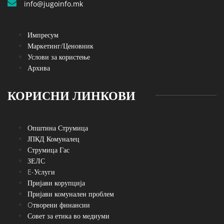
info@jugoinfo.mk
Импресум
Маркетинг/Ценовник
Услови за користење
Архива
КОРИСНИ ЛИНКОВИ
Општина Струмица
ЈПКД Комуналец
Струмица Гас
ЗЕЛС
E-Услуги
Пријави корупција
Пријави комунален проблем
Oтворени финансии
Совет за етика во медиуми