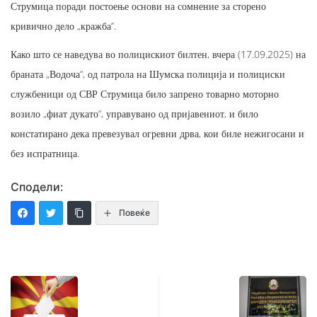
Струмица поради постоење основи на сомнение за сторено
кривично дело „кражба’’.
Како што се наведува во полицискиот билтен, вчера (17.09.2025) на
браната „Водоча“, од патрола на Шумска полиција и полициски
службеници од СВР Струмица било запрено товарно моторно
возило „фиат дукато“, управувано од пријавениот, и било
констатирано дека превезувал огревни дрва, кои биле нежигосани и
без испратница.
Сподели:
Повеќе