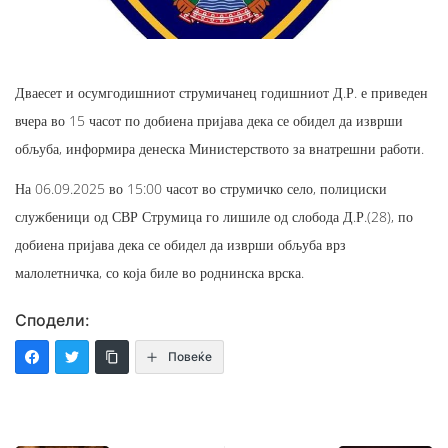
Дваесет и осумгодишниот струмичанец годишниот Д.Р. е приведен
вчера во 15 часот по добиена пријава дека се обидел да изврши
обљуба, информира денеска Министерството за внатрешни работи.
На 06.09.2025 во 15:00 часот во струмичко село, полициски
службеници од СВР Струмица го лишиле од слобода Д.Р.(28), по
добиена пријава дека се обидел да изврши обљуба врз
малолетничка, со која биле во роднинска врска.
Сподели:
Повеќе