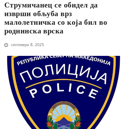
Струмичанец се обидел да
изврши обљуба врз
малолетничка со која бил во
роднинска врска
септември 8, 2025