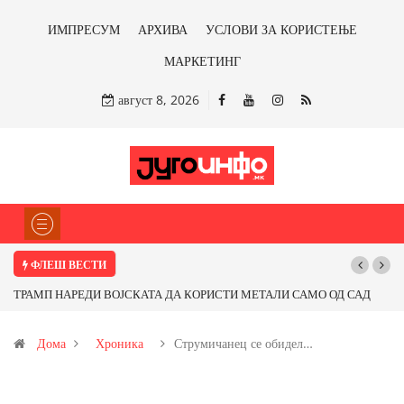
ИМПРЕСУМ
АРХИВА
УСЛОВИ ЗА КОРИСТЕЊЕ
МАРКЕТИНГ
август 8, 2026
ФЛЕШ ВЕСТИ
ТРАМП НАРЕДИ ВОЈСКАТА ДА КОРИСТИ МЕТАЛИ САМО ОД САД
ИЛИ ОД ПАРТНЕРСКИ ЗЕМЈИ Ќе профитираме ли со бакарот од
Дома
Хроника
Струмичанец се обидел…
Иловица и со антимонот?